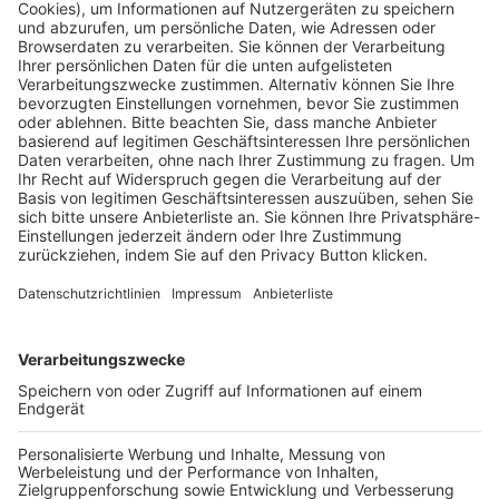
Pässe und Vereinswechsel
Trainerausbildung
Schulungsangebot Vereinsmitarbeiter
BFV-Geschäftsstellen
Trainerbörse
Login SpielPlus
FOLGE DEM BFV
TOP-VEREINE