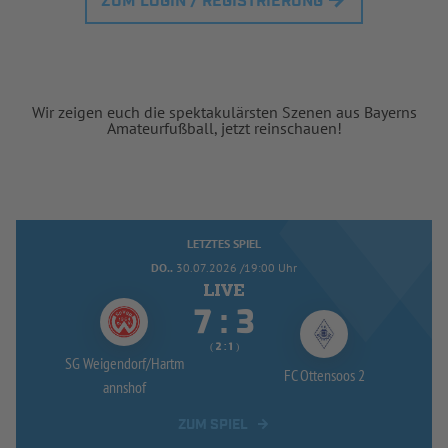
ZUM LOGIN / REGISTRIERUNG
Wir zeigen euch die spektakulärsten Szenen aus Bayerns
Amateurfußball, jetzt reinschauen!
LETZTES SPIEL
DO..
30.07.2026 /19:00 Uhr


:
( 
 )
:
SG Weigendorf/
Hartm
FC Ottensoos 2
annshof
ZUM SPIEL