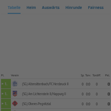
Tabelle
Heim
Auswärts
Hinrunde
Fairness
Pl.
Verein
Sp.
Torv.
Tordiff.
Pkt.
(SG) Altensittenbach/FC Hersbruck II
1.
0
0:0
0
0
(SG) Am Lichtenstein II/Happurg II
1.
0
0:0
0
0
(SG) Oberes Pegnitztal
1.
0
0:0
0
0