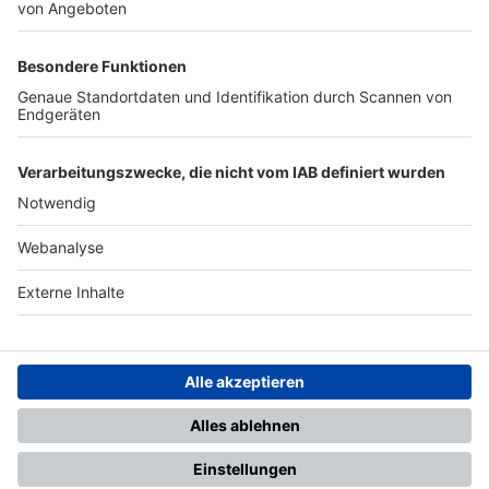
TOP-PARTNER
SFV
DFB
UEFA
FIFA
Nutzungsbedingungen
Datenschutz
Impressum