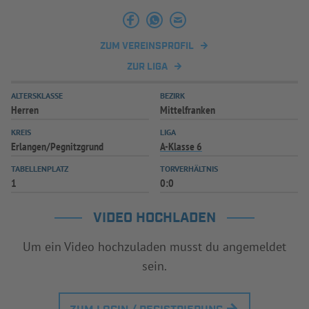
INFOTHEK
SPIELPLUS
ZUM VEREINSPROFIL
ZUR LIGA
ALTERSKLASSE
BEZIRK
Herren
Mittelfranken
KREIS
LIGA
Erlangen/Pegnitzgrund
A-Klasse 6
TABELLENPLATZ
TORVERHÄLTNIS
1
0:0
VIDEO HOCHLADEN
Um ein Video hochzuladen musst du angemeldet
sein.