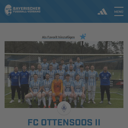
MENÜ
Jetzt einloggen
Als Favorit hinzufügen
ERGEBNISSE & WETTBEWERBE
NEUIGKEITEN
SPIELBETRIEB & VERBANDSLEBEN
AUSBILDUNG & FÖRDERUNG
DER VERBAND
FC OTTENSOOS II