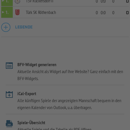
TSV Rückersdorf II
1.
0
0:0
0
0
Türk SK Röthenbach
1.
0
0:0
0
0
LEGENDE
BFV-Widget generieren
Aktuelle Ansicht als Widget auf Ihre Website? Ganz einfach mit den
BFV-Widgets.
iCal-Export
Alle künftigen Spiele der angezeigten Mannschaft bequem in den
eigenen Kalender von Outlook, u.a. übertragen.
Spiele-Übersicht
Aktuelle Spiele und die Tabelle als PDF öffnen.