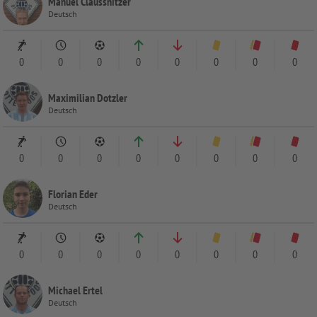
Manuel Claussnitzer
Deutsch
0
0
0
0
0
0
0
0
Maximilian Dotzler
Deutsch
0
0
0
0
0
0
0
0
Florian Eder
Deutsch
0
0
0
0
0
0
0
0
Michael Ertel
Deutsch