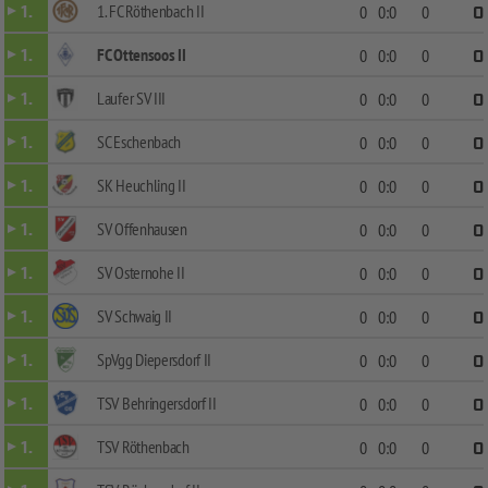
1. FC Röthenbach II
1.
0
0:0
0
0
FC Ottensoos II
1.
0
0:0
0
0
Laufer SV III
1.
0
0:0
0
0
SC Eschenbach
1.
0
0:0
0
0
SK Heuchling II
1.
0
0:0
0
0
SV Offenhausen
1.
0
0:0
0
0
SV Osternohe II
1.
0
0:0
0
0
SV Schwaig II
1.
0
0:0
0
0
SpVgg Diepersdorf II
1.
0
0:0
0
0
TSV Behringersdorf II
1.
0
0:0
0
0
TSV Röthenbach
1.
0
0:0
0
0