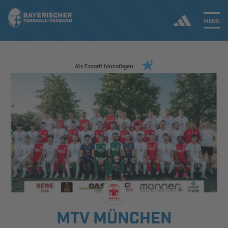
MENÜ
Jetzt einloggen
Als Favorit hinzufügen
ERGEBNISSE & WETTBEWERBE
NEUIGKEITEN
SPIELBETRIEB & VERBANDSLEBEN
AUSBILDUNG & FÖRDERUNG
DER VERBAND
MTV MÜNCHEN