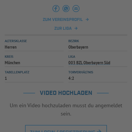
INFOTHEK
SPIELPLUS
ZUM VEREINSPROFIL
ZUR LIGA
ALTERSKLASSE
BEZIRK
Herren
Oberbayern
KREIS
LIGA
München
003 BZL Oberbayern Süd
TABELLENPLATZ
TORVERHÄLTNIS
1
4:2
VIDEO HOCHLADEN
Um ein Video hochzuladen musst du angemeldet
sein.