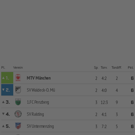
Pl.
Verein
Sp.
Torv.
Tordiff.
Pkt.
MTV München
1.
2
4:2
2
6
SV Waldeck-O. Mü
2.
2
4:0
4
6
1.FC Penzberg
3.
3
12:3
9
6
SV Raisting
4.
2
4:1
3
6
SV Untermenzing
5.
3
7:2
5
6