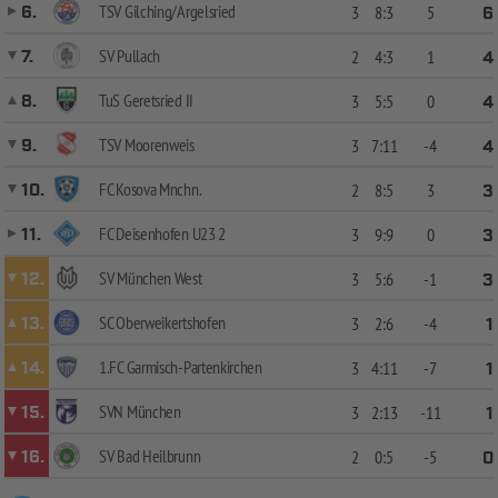
TSV Gilching/Argelsried
6.
3
8:3
5
6
SV Pullach
7.
2
4:3
1
4
TuS Geretsried II
8.
3
5:5
0
4
TSV Moorenweis
9.
3
7:11
-4
4
FC Kosova Mnchn.
10.
2
8:5
3
3
FC Deisenhofen U23 2
11.
3
9:9
0
3
SV München West
12.
3
5:6
-1
3
SC Oberweikertshofen
13.
3
2:6
-4
1
1.FC Garmisch-Partenkirchen
14.
3
4:11
-7
1
SVN München
15.
3
2:13
-11
1
SV Bad Heilbrunn
16.
2
0:5
-5
0