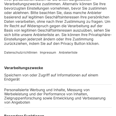
Schulungsangebot Vereinsmitarbeiter
BFV-Geschäftsstellen
Trainerbörse
Login SpielPlus
FOLGE DEM BFV
TOP-VEREINE
TOP-PARTNER