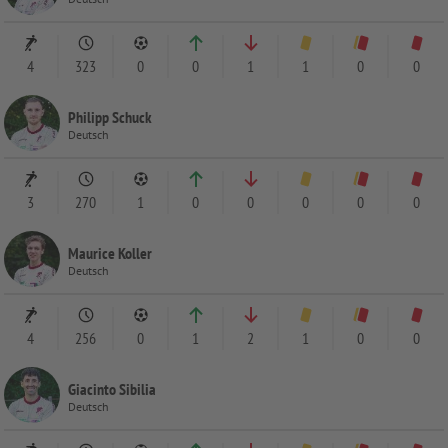
4
323
0
0
1
1
0
0
Philipp Schuck
Deutsch
3
270
1
0
0
0
0
0
Maurice Koller
Deutsch
4
256
0
1
2
1
0
0
Giacinto Sibilia
Deutsch