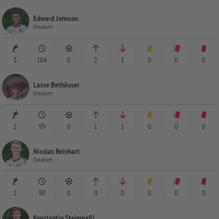
Edward Johnson
Deutsch
3
104
0
2
1
0
0
0
Lasse Bethäuser
Deutsch
2
99
0
1
1
0
0
0
Nicolas Reinhart
Deutsch
1
90
0
0
0
0
0
0
Konstantin Steinmaßl