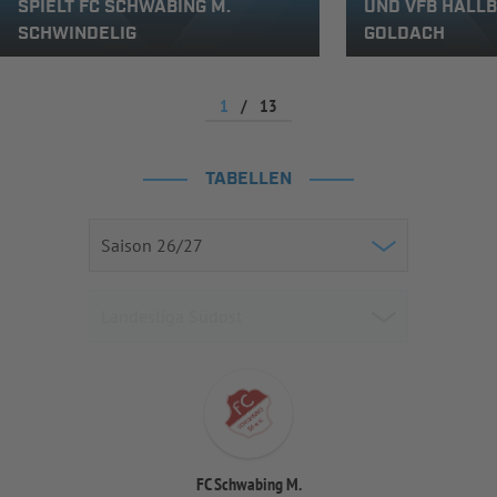
SPIELT FC SCHWABING M.
UND VFB HALL
SCHWINDELIG
GOLDACH
1
/
13
TABELLEN
FC Schwabing M.