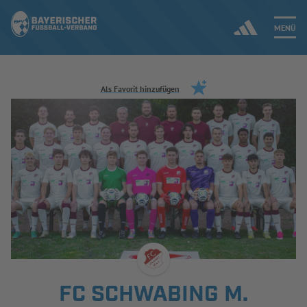
MENÜ
Jetzt einloggen
Als Favorit hinzufügen
ERGEBNISSE & WETTBEWERBE
NEUIGKEITEN
SPIELBETRIEB & VERBANDSLEBEN
AUSBILDUNG & FÖRDERUNG
DER VERBAND
FC SCHWABING M.