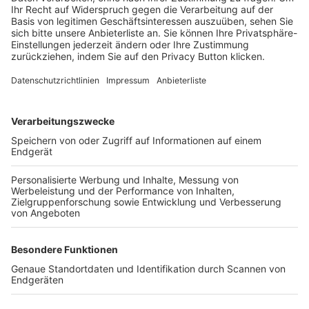
Login SpielPlus
FOLGE DEM BFV
TOP-VEREINE
TOP-PARTNER