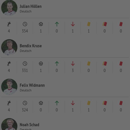
Julian Höllen
Deutsch
4
354
1
0
1
1
0
0
Bendix Kruse
Deutsch
4
331
1
0
3
0
0
0
Felix Widmann
Deutsch
4
324
0
0
1
1
0
0
Noah Schad
Deutsch