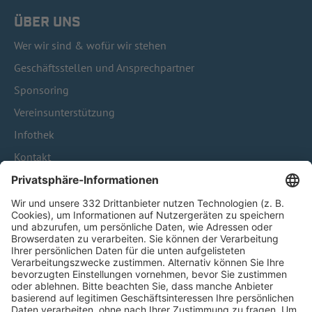
ÜBER UNS
Wer wir sind & wofür wir stehen
Geschäftsstellen und Ansprechpartner
Sponsoring
Vereinsunterstützung
Infothek
Kontakt
HÄUFIG BESUCHTE SEITEN
Pässe und Vereinswechsel
Trainerausbildung
Schulungsangebot Vereinsmitarbeiter
BFV-Geschäftsstellen
Trainerbörse