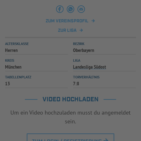
INFOTHEK
SPIELPLUS
ZUM VEREINSPROFIL
ZUR LIGA
ALTERSKLASSE
BEZIRK
Herren
Oberbayern
KREIS
LIGA
München
Landesliga Südost
TABELLENPLATZ
TORVERHÄLTNIS
13
7:8
VIDEO HOCHLADEN
Um ein Video hochzuladen musst du angemeldet
sein.