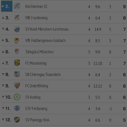
Kirchheimer SC
2.
4
9:6
3
9
VfB Forstinning
3.
4
6:4
2
8
SV Nord München-Lerchenau
4.
4
14:9
5
7
VfB Hallbergmoos-Goldach
5.
4
8:5
3
7
Türkgücü München
6.
5
9:9
0
7
FC Moosinning
7.
5
11:10
1
7
SB Chiemgau Traunstein
8.
4
6:4
2
6
FC Unterföhring
9.
4
12:12
0
6
SV Aubing
10.
3
5:5
0
6
ESV Freilassing
11.
4
3:4
-1
6
SV Planegg-Krai.
12.
4
6:6
0
5