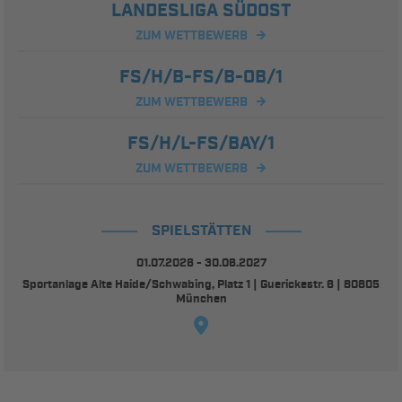
LANDESLIGA SÜDOST
ZUM WETTBEWERB
FS/H/B-FS/B-OB/1
ZUM WETTBEWERB
FS/H/L-FS/BAY/1
ZUM WETTBEWERB
SPIELSTÄTTEN
01.07.2026 - 30.06.2027
Sportanlage Alte Haide/Schwabing, Platz 1 | Guerickestr. 6 | 80805
München