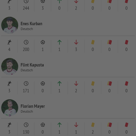
3
244
3
0
2
0
0
0
Enes Kurban
Deutsch
4
200
1
1
3
0
0
0
Flint Kapusta
Deutsch
3
171
0
1
2
0
0
0
Florian Mayer
Deutsch
3
130
0
1
1
2
0
0