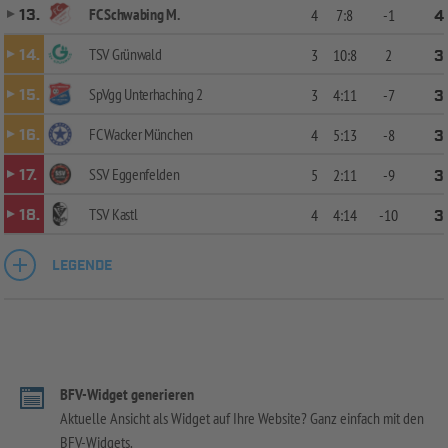
FC Schwabing M.
13.
4
7:8
-1
4
TSV Grünwald
14.
3
10:8
2
3
SpVgg Unterhaching 2
15.
3
4:11
-7
3
FC Wacker München
16.
4
5:13
-8
3
SSV Eggenfelden
17.
5
2:11
-9
3
TSV Kastl
18.
4
4:14
-10
3
LEGENDE
BFV-Widget generieren
Aktuelle Ansicht als Widget auf Ihre Website? Ganz einfach mit den
BFV-Widgets.