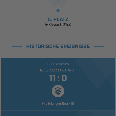
5. PLATZ
A-Klasse 2 (Flex)
HISTORISCHE EREIGNISSE
HÖCHSTER SIEG
SA..
16.08.2025 /18:30 Uhr


:
FSV Erlangen-
Bruck III