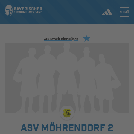
MENÜ
Jetzt einloggen
Als Favorit hinzufügen
ERGEBNISSE & WETTBEWERBE
NEUIGKEITEN
SPIELBETRIEB & VERBANDSLEBEN
AUSBILDUNG & FÖRDERUNG
DER VERBAND
ASV MÖHRENDORF 2