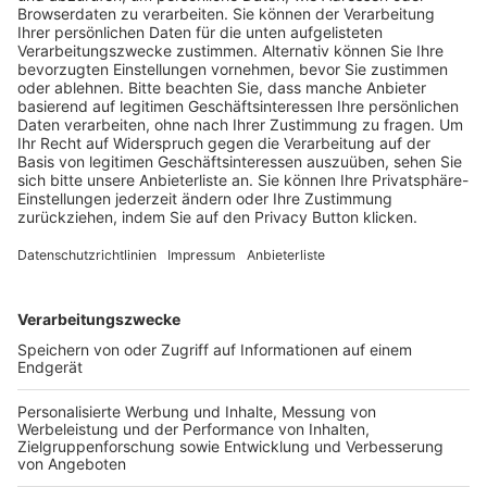
Trainerausbildung
Schulungsangebot Vereinsmitarbeiter
BFV-Geschäftsstellen
Trainerbörse
Login SpielPlus
FOLGE DEM BFV
TOP-VEREINE
TOP-PARTNER