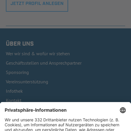
JETZT PROFIL ANLEGEN
ÜBER UNS
Wer wir sind & wofür wir stehen
Geschäftsstellen und Ansprechpartner
Sponsoring
Vereinsunterstützung
Infothek
Kontakt
HÄUFIG BESUCHTE SEITEN
Pässe und Vereinswechsel