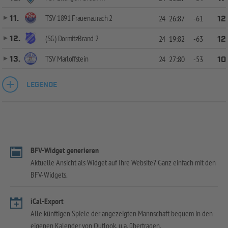
TSV 1891 Frauenaurach 2
11.
24
26:87
-61
12
(SG) DormitzBrand 2
12.
24
19:82
-63
12
TSV Marloffstein
13.
24
27:80
-53
10
LEGENDE
BFV-Widget generieren
Aktuelle Ansicht als Widget auf Ihre Website? Ganz einfach mit den
BFV-Widgets.
iCal-Export
Alle künftigen Spiele der angezeigten Mannschaft bequem in den
eigenen Kalender von Outlook, u.a. übertragen.