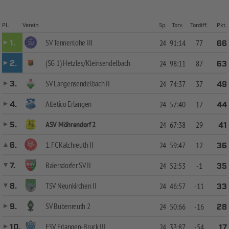
Pl.
Verein
Sp.
Torv.
Tordiff.
Pkt.
SV Tennenlohe III
1.
24
91:14
77
66
(SG 1) Hetzles/Kleinsendelbach
2.
24
98:11
87
63
SV Langensendelbach II
3.
24
74:37
37
49
Atletico Erlangen
4.
24
57:40
17
44
ASV Möhrendorf 2
5.
24
67:38
29
41
1. FC Kalchreuth II
6.
24
59:47
12
36
Baiersdorfer SV II
7.
24
52:53
-1
35
TSV Neunkirchen II
8.
24
46:57
-11
33
SV Bubenreuth 2
9.
24
50:66
-16
28
FSV Erlangen-Bruck III
10.
24
33:87
-54
17