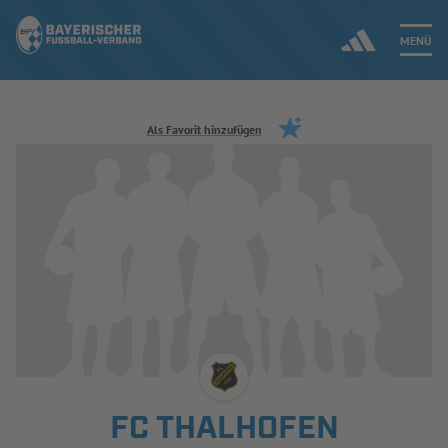
MENÜ
Jetzt einloggen
Als Favorit hinzufügen
ERGEBNISSE & WETTBEWERBE
NEUIGKEITEN
SPIELBETRIEB & VERBANDSLEBEN
AUSBILDUNG & FÖRDERUNG
DER VERBAND
FC THALHOFEN