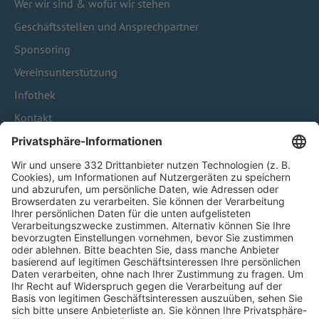
Wer wir sind & wofür wir stehen
Geschäftsstellen und Ansprechpartner
Sponsoring
Vereinsunterstützung
Infothek
Kontakt
HÄUFIG BESUCHTE SEITEN
Pässe und Vereinswechsel
Trainerausbildung
Schulungsangebot Vereinsmitarbeiter
BFV-Geschäftsstellen
Trainerbörse
Login SpielPlus