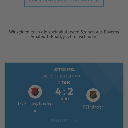
ZUM LOGIN / REGISTRIERUNG
Wir zeigen euch die spektakulärsten Szenen aus Bayerns
Amateurfußball, jetzt reinschauen!
LETZTES SPIEL
MI..
05.08.2026 /18:30 Uhr


:
( 
 )
:
TSV Buching/
Trauchga
n.E.
FC Thalhofen
u
ZUM SPIEL