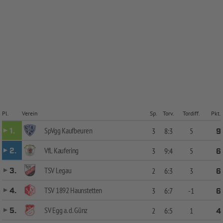
Pl.
Verein
Sp.
Torv.
Tordiff.
Pkt.
SpVgg Kaufbeuren
1.
3
8:3
5
9
VfL Kaufering
2.
3
9:4
5
6
TSV Legau
3.
2
6:3
3
6
TSV 1892 Haunstetten
4.
3
6:7
-1
6
SV Egg a. d. Günz
5.
2
6:5
1
4