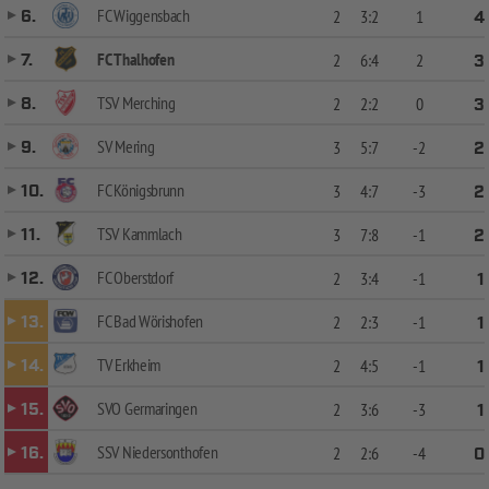
FC Wiggensbach
6.
2
3:2
1
4
FC Thalhofen
7.
2
6:4
2
3
TSV Merching
8.
2
2:2
0
3
SV Mering
9.
3
5:7
-2
2
FC Königsbrunn
10.
3
4:7
-3
2
TSV Kammlach
11.
3
7:8
-1
2
FC Oberstdorf
12.
2
3:4
-1
1
FC Bad Wörishofen
13.
2
2:3
-1
1
TV Erkheim
14.
2
4:5
-1
1
SVO Germaringen
15.
2
3:6
-3
1
SSV Niedersonthofen
16.
2
2:6
-4
0