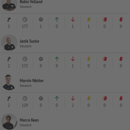
Robin Volland
Deutsch
2
177
1
0
1
1
0
0
Janik Suske
Deutsch
2
172
0
0
1
0
0
0
Marvin Wahler
Deutsch
2
129
0
0
2
0
0
0
Marco Kees
Deutsch