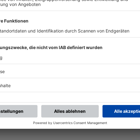
chste Spiele
Letzte Spiele
Kompletter Spielplan
piele.