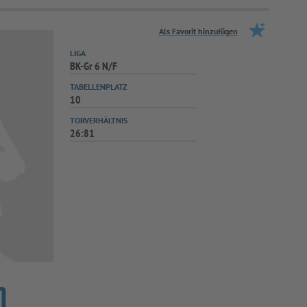
Als Favorit hinzufügen
LIGA
BK-Gr 6 N/F
TABELLENPLATZ
10
TORVERHÄLTNIS
26:81
)