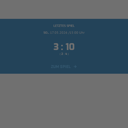
LETZTES SPIEL
SO..
17.05.2026 /15:00 Uhr


:
( 
 )
:
ZUM SPIEL