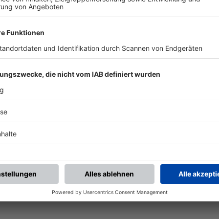
piele.