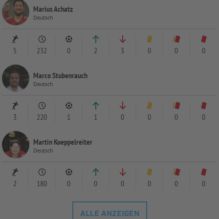
Marius Achatz
Deutsch
5
232
0
2
3
0
0
0
Marco Stubenrauch
Deutsch
3
220
1
1
0
0
0
0
Martin Koeppelreiter
Deutsch
2
180
0
0
0
0
0
0
ALLE ANZEIGEN