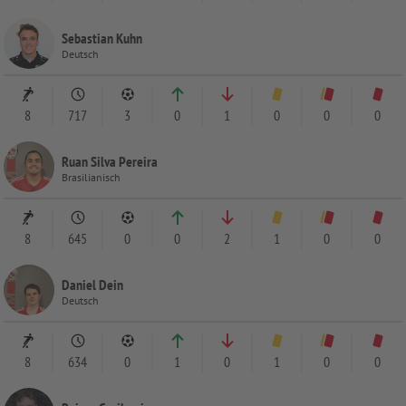
Sebastian Kuhn
Deutsch
8
717
3
0
1
0
0
0
Ruan Silva Pereira
Brasilianisch
8
645
0
0
2
1
0
0
Daniel Dein
Deutsch
8
634
0
1
0
1
0
0