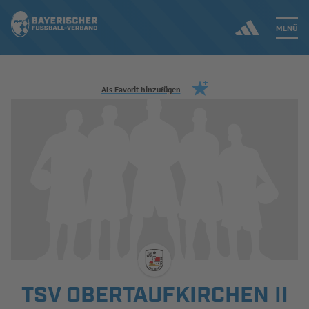
MENÜ
Jetzt einloggen
Als Favorit hinzufügen
ERGEBNISSE & WETTBEWERBE
NEUIGKEITEN
SPIELBETRIEB & VERBANDSLEBEN
AUSBILDUNG & FÖRDERUNG
DER VERBAND
TSV OBERTAUFKIRCHEN II