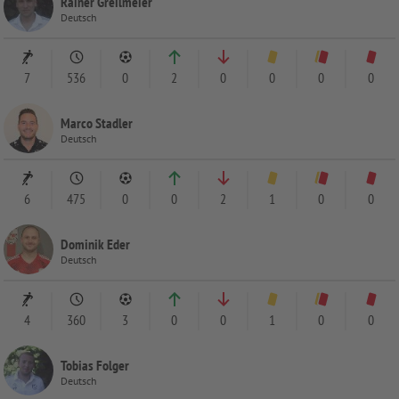
Rainer Greilmeier
Deutsch
7
536
0
2
0
0
0
0
Marco Stadler
Deutsch
6
475
0
0
2
1
0
0
Dominik Eder
Deutsch
4
360
3
0
0
1
0
0
Tobias Folger
Deutsch