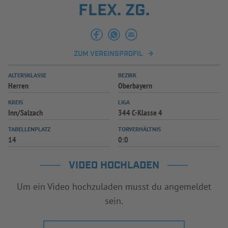
FLEX. ZG.
INFOTHEK
SPIELPLUS
ZUM VEREINSPROFIL
ALTERSKLASSE
BEZIRK
Herren
Oberbayern
KREIS
LIGA
Inn/Salzach
344 C-Klasse 4
TABELLENPLATZ
TORVERHÄLTNIS
14
0:0
VIDEO HOCHLADEN
Um ein Video hochzuladen musst du angemeldet
sein.