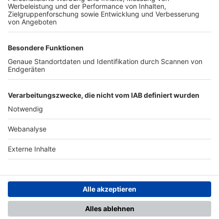
TOP-PARTNER
SFV
DFB
UEFA
FIFA
Nutzungsbedingungen
Datenschutz
Impressum