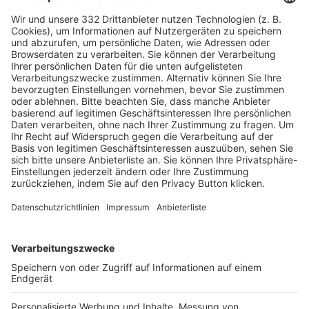
HÄUFIG BESUCHTE SEITEN
Pässe und Vereinswechsel
Trainerausbildung
Schulungsangebot Vereinsmitarbeiter
BFV-Geschäftsstellen
Trainerbörse
Login SpielPlus
FOLGE DEM BFV
TOP-VEREINE