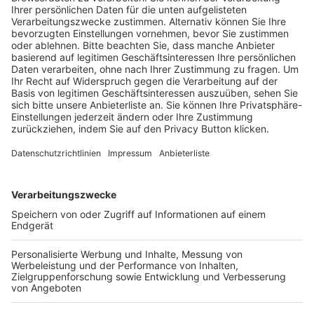
Trainerausbildung
Schulungsangebot Vereinsmitarbeiter
BFV-Geschäftsstellen
Trainerbörse
Login SpielPlus
FOLGE DEM BFV
TOP-VEREINE
TOP-PARTNER