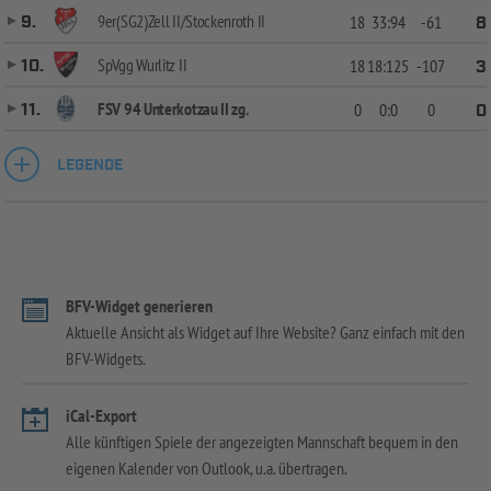
9er(SG2)Zell II/Stockenroth II
9.
18
33:94
-61
8
SpVgg Wurlitz II
10.
18
18:125
-107
3
FSV 94 Unterkotzau II zg.
11.
0
0:0
0
0
LEGENDE
BFV-Widget generieren
Aktuelle Ansicht als Widget auf Ihre Website? Ganz einfach mit den
BFV-Widgets.
iCal-Export
Alle künftigen Spiele der angezeigten Mannschaft bequem in den
eigenen Kalender von Outlook, u.a. übertragen.