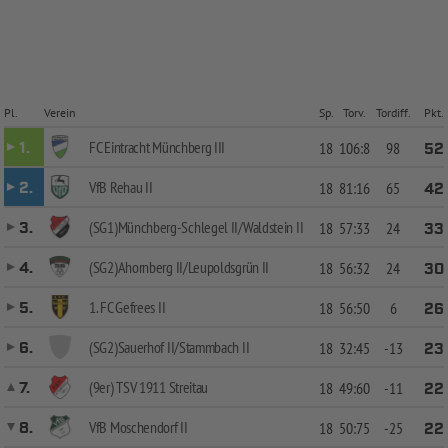
Pl.
Verein
Sp.
Torv.
Tordiff.
Pkt.
FC Eintracht Münchberg III
1.
18
106:8
98
52
VfB Rehau II
2.
18
81:16
65
42
(SG1)Münchberg-Schlegel II/Waldstein II
3.
18
57:33
24
33
(SG2)Ahornberg II/Leupoldsgrün II
4.
18
56:32
24
30
1. FC Gefrees II
5.
18
56:50
6
26
(SG2)Sauerhof II/Stammbach II
6.
18
32:45
-13
23
(9er) TSV 1911 Streitau
7.
18
49:60
-11
22
VfB Moschendorf II
8.
18
50:75
-25
22