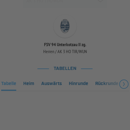
FSV 94 Unterkotzau II zg.
Herren / AK 3 HO TIR/WUN
TABELLEN
Tabelle
Heim
Auswärts
Hinrunde
Rückrunde
Fa