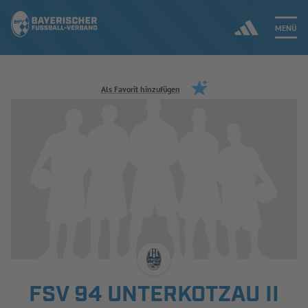
MENÜ
Jetzt einloggen
Als Favorit hinzufügen
ERGEBNISSE & WETTBEWERBE
NEUIGKEITEN
SPIELBETRIEB & VERBANDSLEBEN
AUSBILDUNG & FÖRDERUNG
DER VERBAND
FSV 94 UNTERKOTZAU II