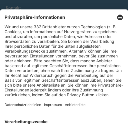
Kontakt
HÄUFIG BESUCHTE SEITEN
Pässe und Vereinswechsel
Trainerausbildung
Schulungsangebot Vereinsmitarbeiter
BFV-Geschäftsstellen
Trainerbörse
Login SpielPlus
FOLGE DEM BFV