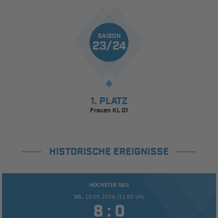
SAISON
23/24
1. PLATZ
Frauen KL 01
HISTORISCHE EREIGNISSE
HÖCHSTER SIEG
SO..
10.05.2026 /11:00 Uhr


: