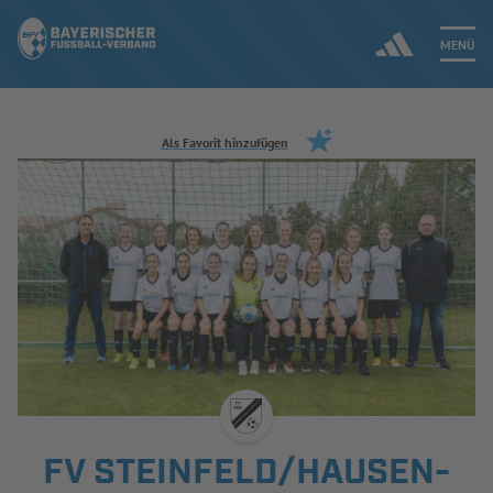
MENÜ
Jetzt einloggen
Als Favorit hinzufügen
ERGEBNISSE & WETTBEWERBE
NEUIGKEITEN
SPIELBETRIEB & VERBANDSLEBEN
AUSBILDUNG & FÖRDERUNG
DER VERBAND
FV STEINFELD/HAUSEN-