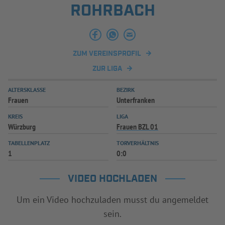
ROHRBACH
INFOTHEK
SPIELPLUS
ZUM VEREINSPROFIL
ZUR LIGA
ALTERSKLASSE
BEZIRK
Frauen
Unterfranken
KREIS
LIGA
Würzburg
Frauen BZL 01
TABELLENPLATZ
TORVERHÄLTNIS
1
0:0
VIDEO HOCHLADEN
Um ein Video hochzuladen musst du angemeldet
sein.