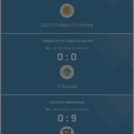
(SG) FSV Feldkahl/
TSV Keilberg
TORREICHSTES UNENTSCHIEDEN
SO..
22.09.2024 /13:00 Uhr


:
FV Karlstadt
HÖCHSTE NIEDERLAGE
SO..
29.09.2024 /11:00 Uhr


: