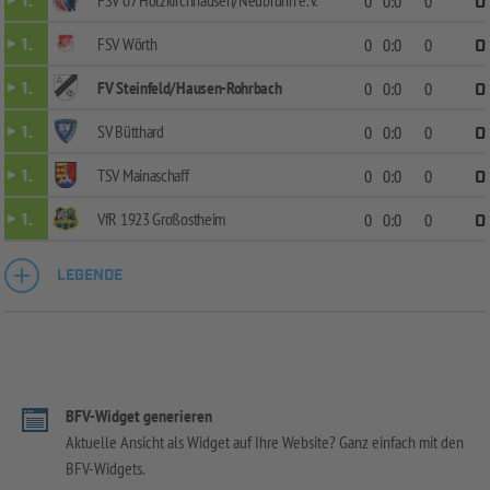
FSV 07 Holzkirchhausen/Neubrunn e.V.
1.
0
0:0
0
0
FSV Wörth
1.
0
0:0
0
0
FV Steinfeld/Hausen-Rohrbach
1.
0
0:0
0
0
SV Bütthard
1.
0
0:0
0
0
TSV Mainaschaff
1.
0
0:0
0
0
VfR 1923 Großostheim
1.
0
0:0
0
0
LEGENDE
BFV-Widget generieren
Aktuelle Ansicht als Widget auf Ihre Website? Ganz einfach mit den
BFV-Widgets.