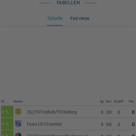
TABELLEN
Tabelle
Fairness
Pl.
Verein
Sp.
Torv.
Tordiff.
Pkt.
(SG) FSV Feldkahl/TSV Keilberg
1.
0
0:0
0
0
Elsava 1913 Elsenfeld
1.
0
0:0
0
0