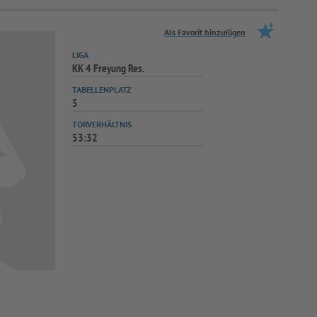
Als Favorit hinzufügen
LIGA
KK 4 Freyung Res.
TABELLENPLATZ
5
TORVERHÄLTNIS
53:32