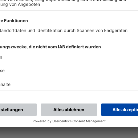
piele.