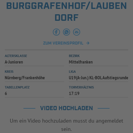
BURGGRAFENHOF/LAUBEN
INFOTHEK
SPIELPLUS
DORF
ZUM VEREINSPROFIL
ALTERSKLASSE
BEZIRK
A-Junioren
Mittelfranken
KREIS
LIGA
Nürnberg/Frankenhöhe
U19(A-Jun.) KL-BOL Aufstiegsrunde
TABELLENPLATZ
TORVERHÄLTNIS
6
17:19
VIDEO HOCHLADEN
Um ein Video hochzuladen musst du angemeldet
sein.