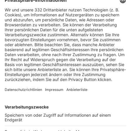
HÄUFIG BESUCHTE SEITEN
Pässe und Vereinswechsel
Trainerausbildung
Schulungsangebot Vereinsmitarbeiter
BFV-Geschäftsstellen
Trainerbörse
Login SpielPlus
FOLGE DEM BFV
TOP-VEREINE