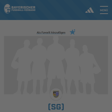
MENÜ
Jetzt einloggen
Als Favorit hinzufügen
ERGEBNISSE & WETTBEWERBE
NEUIGKEITEN
SPIELBETRIEB & VERBANDSLEBEN
AUSBILDUNG & FÖRDERUNG
DER VERBAND
(SG)