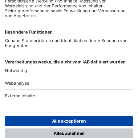
TOP-PARTNER
SFV
DFB
UEFA
FIFA
Nutzungsbedingungen
Datenschutz
Impressum