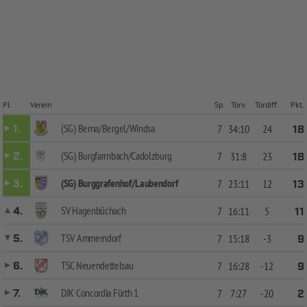
Pl.
Verein
Sp.
Torv.
Tordiff.
Pkt.
(SG) Berna/Bergel/Windsa
1.
7
34:10
24
18
(SG) Burgfarrnbach/Cadolzburg
2.
7
31:8
23
18
(SG) Burggrafenhof/Laubendorf
3.
7
23:11
12
13
SV Hagenbüchach
4.
7
16:11
5
11
TSV Ammerndorf
5.
7
15:18
-3
9
TSC Neuendettelsau
6.
7
16:28
-12
9
DJK Concordia Fürth 1
7.
7
7:27
-20
2