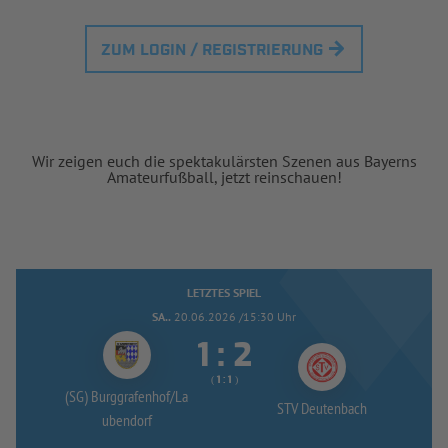
ZUM LOGIN / REGISTRIERUNG
Wir zeigen euch die spektakulärsten Szenen aus Bayerns
Amateurfußball, jetzt reinschauen!
LETZTES SPIEL
SA..
20.06.2026 /15:30 Uhr


:
( 
 )
:
(SG) Burggrafenhof/
La
STV Deutenbach
ubendorf