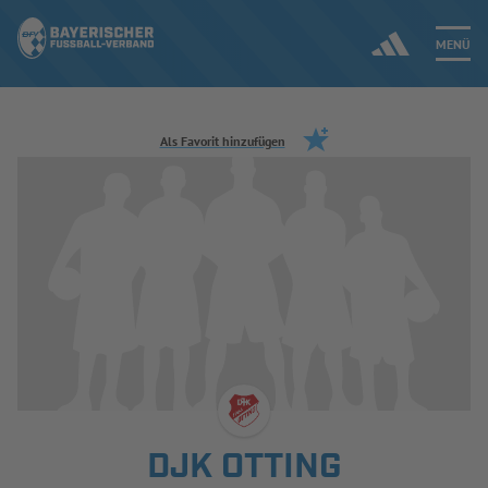
MENÜ
Jetzt einloggen
Als Favorit hinzufügen
ERGEBNISSE & WETTBEWERBE
NEUIGKEITEN
SPIELBETRIEB & VERBANDSLEBEN
AUSBILDUNG & FÖRDERUNG
DER VERBAND
DJK OTTING