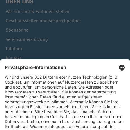
ÜBER UNS
Wer wir sind & wofür wir stehen
Geschäftsstellen und Ansprechpartner
Sponsoring
Vereinsunterstützung
Infothek
Kontakt
HÄUFIG BESUCHTE SEITEN
Pässe und Vereinswechsel
Trainerausbildung
Schulungsangebot Vereinsmitarbeiter
BFV-Geschäftsstellen
Trainerbörse