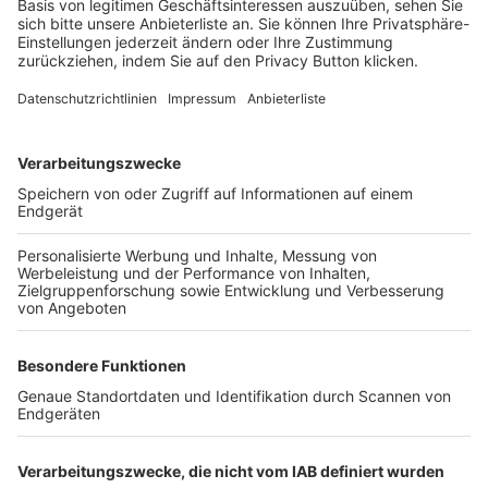
Login SpielPlus
FOLGE DEM BFV
TOP-VEREINE
TOP-PARTNER