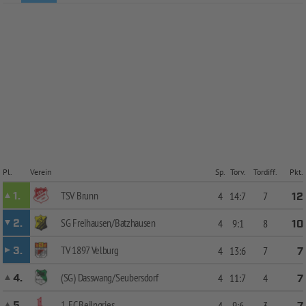
Pl.
Verein
Sp.
Torv.
Tordiff.
Pkt.
TSV Brunn
1.
4
14:7
7
12
SG Freihausen/Batzhausen
2.
4
9:1
8
10
TV 1897 Velburg
3.
4
13:6
7
7
(SG) Dasswang/Seubersdorf
4.
4
11:7
4
7
1. FC Beilngries
5.
4
9:6
3