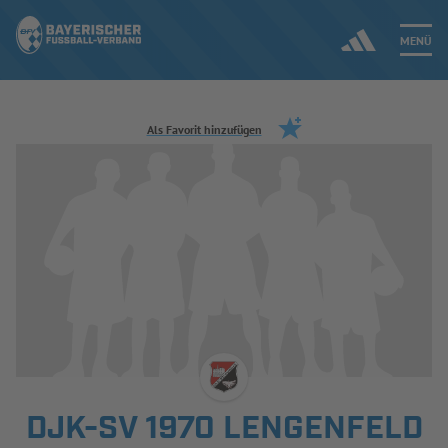
MENÜ
Jetzt einloggen
Als Favorit hinzufügen
ERGEBNISSE & WETTBEWERBE
NEUIGKEITEN
SPIELBETRIEB & VERBANDSLEBEN
AUSBILDUNG & FÖRDERUNG
DER VERBAND
DJK-SV 1970 LENGENFELD