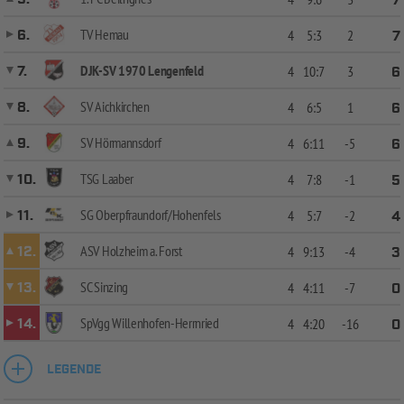
7
TV Hemau
6.
4
5:3
2
7
DJK-SV 1970 Lengenfeld
7.
4
10:7
3
6
SV Aichkirchen
8.
4
6:5
1
6
SV Hörmannsdorf
9.
4
6:11
-5
6
TSG Laaber
10.
4
7:8
-1
5
SG Oberpfraundorf/Hohenfels
11.
4
5:7
-2
4
ASV Holzheim a. Forst
12.
4
9:13
-4
3
SC Sinzing
13.
4
4:11
-7
0
SpVgg Willenhofen-Herrnried
14.
4
4:20
-16
0
LEGENDE