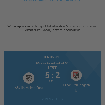
ZUM LOGIN / REGISTRIERUNG
Wir zeigen euch die spektakulärsten Szenen aus Bayerns
Amateurfußball, jetzt reinschauen!
LETZTES SPIEL
SO..
09.08.2026 /15:15 Uhr


:
( 
 )
:
DJK-
SV 1970 Lengenfe
ASV Holzheim a. Forst
ld
ZUM SPIEL