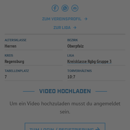
INFOTHEK
SPIELPLUS
ZUM VEREINSPROFIL
ZUR LIGA
ALTERSKLASSE
BEZIRK
Herren
Oberpfalz
KREIS
LIGA
Regensburg
Kreisklasse Rgbg Gruppe 3
TABELLENPLATZ
TORVERHÄLTNIS
7
10:7
VIDEO HOCHLADEN
Um ein Video hochzuladen musst du angemeldet
sein.