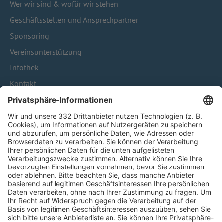
Wer wir sind & wofür wir stehen
Geschäftsstellen und Ansprechpartner
Sponsoring
Vereinsunterstützung
Infothek
Kontakt
HÄUFIG BESUCHTE SEITEN
Pässe und Vereinswechsel
Trainerausbildung
Schulungsangebot Vereinsmitarbeiter
BFV-Geschäftsstellen
Trainerbörse
Login SpielPlus