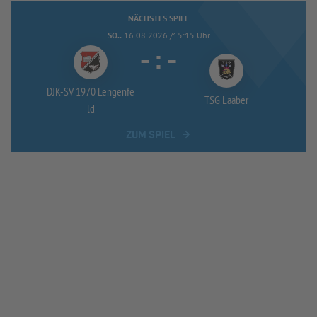
NÄCHSTES SPIEL
SO..
16.08.2026 /15:15 Uhr
-
:
-
DJK-
SV 1970 Lengenfe
TSG Laaber
ld
ZUM SPIEL