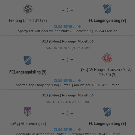
-
:
-
Freising United U13 (7)
FC Langengeisling (9)
ZUM SPIEL
Sportplatz Vöttinger Weiher, Platz 2 | Bachstr. 17 | 85354 Freising
U13 (D-Jun.) Norweger Modell 06
SO..
04.10.2026 /10:30 Uhr
-
:
-
(SG) SV Hörgertshausen /
SpVgg
FC Langengeisling (9)
Mauern (9)
ZUM SPIEL
Sportanlage Langengeisling, Platz 1 | Am Weiher 16 | 85435 Erding
U13 (D-Jun.) Norweger Modell 06
SA..
10.10.2026 /10:00 Uhr
-
:
-
SpVgg Altenerding (9)
FC Langengeisling (9)
ZUM SPIEL
Sportzentrum Altenerding, Platz 3 | Pretzener Weg 18 | 85435 Erding