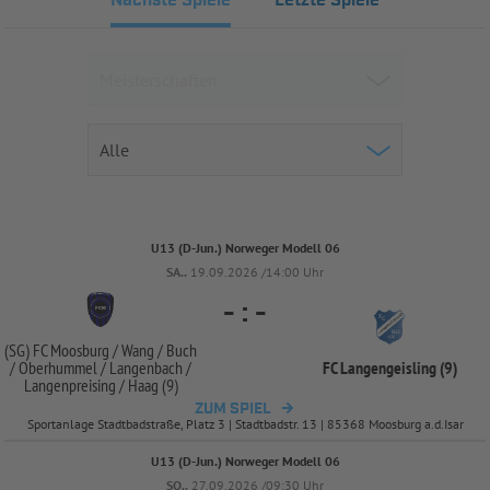
Nächste Spiele
Letzte Spiele
U13 (D-Jun.) Norweger Modell 06
SA..
19.09.2026 /14:00 Uhr
-
:
-
(SG) FC Moosburg /
Wang /
Buch
/
Oberhummel /
Langenbach /
FC Langengeisling (9)
Langenpreising /
Haag (9)
ZUM SPIEL
Sportanlage Stadtbadstraße, Platz 3 | Stadtbadstr. 13 | 85368 Moosburg a.d.Isar
U13 (D-Jun.) Norweger Modell 06
SO..
27.09.2026 /09:30 Uhr