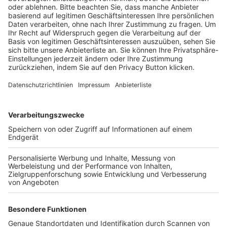
BFV-Geschäftsstellen
Trainerbörse
Login SpielPlus
FOLGE DEM BFV
TOP-VEREINE
TOP-PARTNER