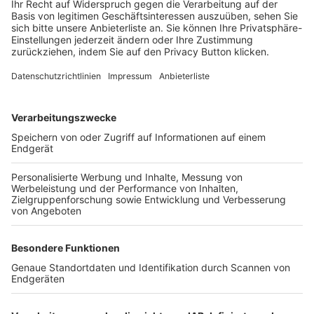
Login SpielPlus
FOLGE DEM BFV
TOP-VEREINE
TOP-PARTNER