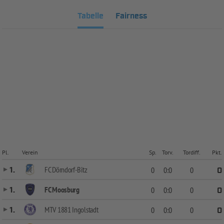
Tabelle
Fairness
Pl.
Verein
Sp.
Torv.
Tordiff.
Pkt.
FC Dörndorf-Bitz
1.
0
0:0
0
0
FC Moosburg
1.
0
0:0
0
0
MTV 1881 Ingolstadt
1.
0
0:0
0
0