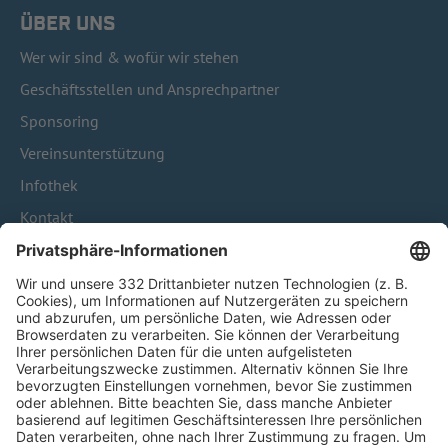
ÜBER UNS
Wer wir sind & wofür wir stehen
Geschäftsstellen und Ansprechpartner
Sponsoring
Vereinsunterstützung
Infothek
Kontakt
HÄUFIG BESUCHTE SEITEN
Pässe und Vereinswechsel
Trainerausbildung
Schulungsangebot Vereinsmitarbeiter
BFV-Geschäftsstellen
Trainerbörse