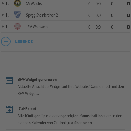
SV Weichs
1.
0
0:0
0
0
SpVgg Steinkirchen 2
1.
0
0:0
0
0
TSV Wolnzach
1.
0
0:0
0
0
LEGENDE
BFV-Widget generieren
Aktuelle Ansicht als Widget auf Ihre Website? Ganz einfach mit den
BFV-Widgets.
iCal-Export
Alle künftigen Spiele der angezeigten Mannschaft bequem in den
eigenen Kalender von Outlook, u.a. übertragen.