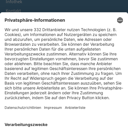
Infothek
Kontakt
HÄUFIG BESUCHTE SEITEN
Pässe und Vereinswechsel
Trainerausbildung
Schulungsangebot Vereinsmitarbeiter
BFV-Geschäftsstellen
Trainerbörse
Login SpielPlus
FOLGE DEM BFV