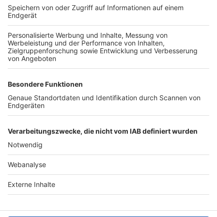
TOP-VEREINE
TOP-PARTNER
SFV
DFB
UEFA
FIFA
Nutzungsbedingungen
Datenschutz
Impressum