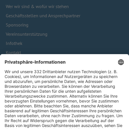
Wer wir sind & wofür wir stehen
Geschäftsstellen und Ansprechpartner
Sponsoring
Vereinsunterstützung
Infothek
Kontakt
HÄUFIG BESUCHTE SEITEN
Pässe und Vereinswechsel
Trainerausbildung
Schulungsangebot Vereinsmitarbeiter
BFV-Geschäftsstellen
Trainerbörse
Login SpielPlus