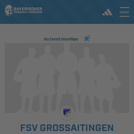
MENÜ
Jetzt einloggen
Als Favorit hinzufügen
ERGEBNISSE & WETTBEWERBE
NEUIGKEITEN
SPIELBETRIEB & VERBANDSLEBEN
AUSBILDUNG & FÖRDERUNG
DER VERBAND
FSV GROSSAITINGEN