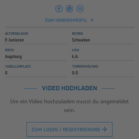
INFOTHEK
SPIELPLUS
ZUM VEREINSPROFIL
ALTERSKLASSE
BEZIRK
E-Junioren
Schwaben
KREIS
LIGA
Augsburg
k.A.
TABELLENPLATZ
TORVERHÄLTNIS
0
0:0
VIDEO HOCHLADEN
Um ein Video hochzuladen musst du angemeldet
sein.
ZUM LOGIN / REGISTRIERUNG