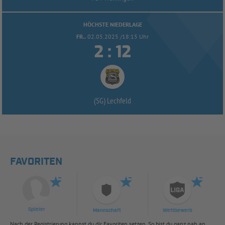
HÖCHSTE NIEDERLAGE
FR..
02.05.2025 /18:15 Uhr


:
(SG) Lechfeld
FAVORITEN
Spieler
Mannschaft
Wettbewerb
Nach der Registrierung kannst du dir Favoriten setzen. So bist du ganz nah an