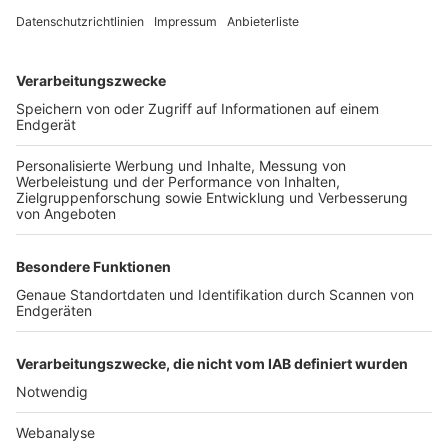
TOP-VEREINE
TOP-PARTNER
SFV
DFB
UEFA
FIFA