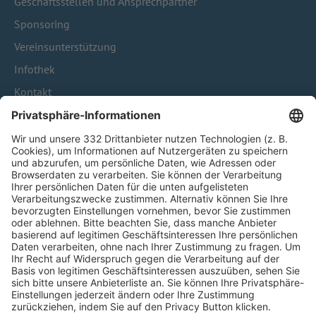
Geschäftsstellen und Ansprechpartner
Sponsoring
Vereinsunterstützung
Infothek
Kontakt
HÄUFIG BESUCHTE SEITEN
Pässe und Vereinswechsel
Trainerausbildung
Schulungsangebot Vereinsmitarbeiter
BFV-Geschäftsstellen
Trainerbörse
Login SpielPlus
FOLGE DEM BFV