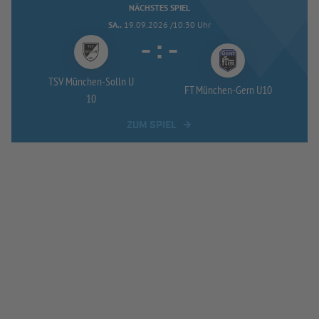
NÄCHSTES SPIEL
SA..
19.09.2026 /10:30 Uhr
-
:
-
TSV München-
Solln U
FT München-
Gern U10
10
ZUM SPIEL