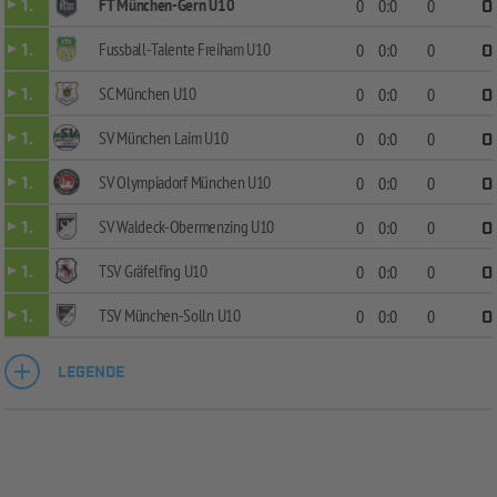
FT München-Gern U10
1.
0
0:0
0
0
Fussball-Talente Freiham U10
1.
0
0:0
0
0
SC München U10
1.
0
0:0
0
0
SV München Laim U10
1.
0
0:0
0
0
SV Olympiadorf München U10
1.
0
0:0
0
0
SV Waldeck-Obermenzing U10
1.
0
0:0
0
0
TSV Gräfelfing U10
1.
0
0:0
0
0
TSV München-Solln U10
1.
0
0:0
0
0
LEGENDE