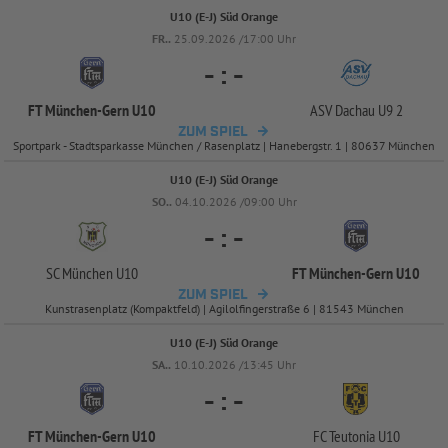
U10 (E-J) Süd Orange
FR..
25.09.2026 /17:00 Uhr
-
:
-
FT München-
Gern U10
ASV Dachau U9 2
ZUM SPIEL
Sportpark - Stadtsparkasse München / Rasenplatz | Hanebergstr. 1 | 80637 München
U10 (E-J) Süd Orange
SO..
04.10.2026 /09:00 Uhr
-
:
-
SC München U10
FT München-
Gern U10
ZUM SPIEL
Kunstrasenplatz (Kompaktfeld) | Agilolfingerstraße 6 | 81543 München
U10 (E-J) Süd Orange
SA..
10.10.2026 /13:45 Uhr
-
:
-
FT München-
Gern U10
FC Teutonia U10