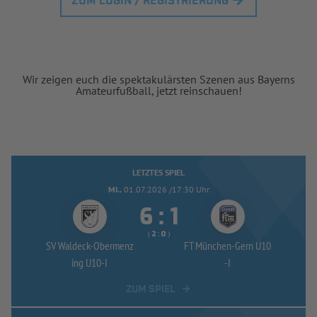
ZUM LOGIN / REGISTRIERUNG
Wir zeigen euch die spektakulärsten Szenen aus Bayerns
Amateurfußball, jetzt reinschauen!
LETZTES SPIEL
MI..
01.07.2026 /17:30 Uhr


:
( 
 )
:
SV Waldeck-
Obermenz
FT München-
Gern U10
ing U10-
I
-
I
ZUM SPIEL