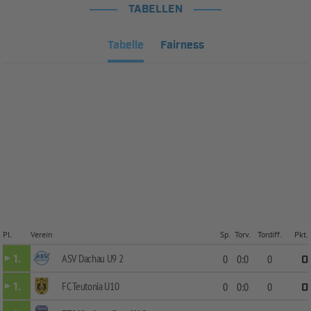
TABELLEN
Tabelle
Fairness
Pl.
Verein
Sp.
Torv.
Tordiff.
Pkt.
ASV Dachau U9 2
1.
0
0:0
0
0
FC Teutonia U10
1.
0
0:0
0
0