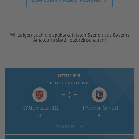
ZUM LOGIN / REGISTRIERUNG
Wir zeigen euch die spektakulärsten Szenen aus Bayerns
Amateurfußball, jetzt reinschauen!
LETZTES SPIEL
SA..
11.07.2026 /11:06 Uhr
-
:
-
TSV Allershausen U11
FT München-
Gern U11
-
1
-
II
ZUM SPIEL