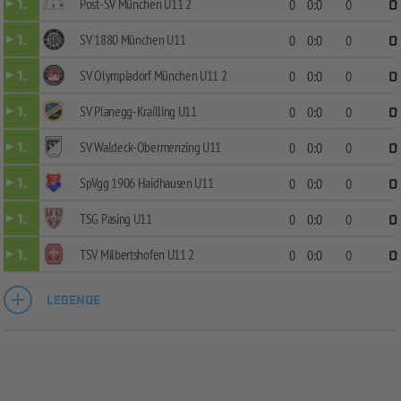
Post-SV München U11 2
1.
0
0:0
0
0
SV 1880 München U11
1.
0
0:0
0
0
SV Olympiadorf München U11 2
1.
0
0:0
0
0
SV Planegg-Krailling U11
1.
0
0:0
0
0
SV Waldeck-Obermenzing U11
1.
0
0:0
0
0
SpVgg 1906 Haidhausen U11
1.
0
0:0
0
0
TSG Pasing U11
1.
0
0:0
0
0
TSV Milbertshofen U11 2
1.
0
0:0
0
0
LEGENDE