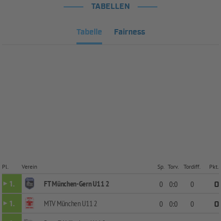
TABELLEN
Tabelle
Fairness
Pl.
Verein
Sp.
Torv.
Tordiff.
Pkt.
FT München-Gern U11 2
1.
0
0:0
0
0
MTV München U11 2
1.
0
0:0
0
0