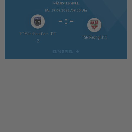
NÄCHSTES SPIEL
SA..
19.09.2026 /09:00 Uhr
-
:
-
FT München-
Gern U11
TSG Pasing U11
2
ZUM SPIEL