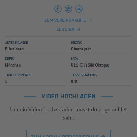
ZUM VEREINSPROFIL
ZUR LIGA
ALTERSKLASSE
BEZIRK
E-Junioren
Oberbayern
KREIS
LIGA
München
U11 (E-J) Süd Oktopus
TABELLENPLATZ
TORVERHÄLTNIS
1
0:0
VIDEO HOCHLADEN
Um ein Video hochzuladen musst du angemeldet
sein.