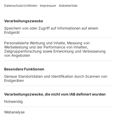
TOP-VEREINE
TOP-PARTNER
SFV
DFB
UEFA
FIFA