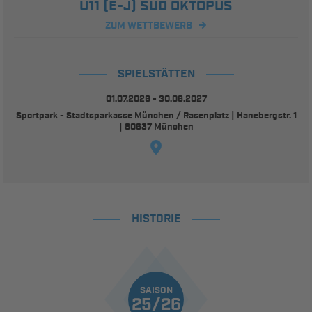
U11 (E-J) SÜD OKTOPUS
ZUM WETTBEWERB
SPIELSTÄTTEN
01.07.2026 - 30.06.2027
Sportpark - Stadtsparkasse München / Rasenplatz | Hanebergstr. 1
| 80637 München
HISTORIE
SAISON
25/26