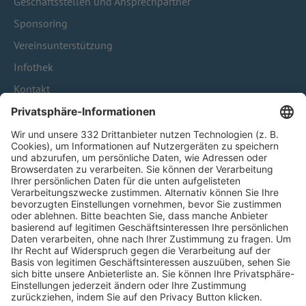
Geschäftsstellen und Ansprechpartner
Sponsoring
Vereinsunterstützung
Infothek
Kontakt
HÄUFIG BESUCHTE SEITEN
Pässe und Vereinswechsel
Trainerausbildung
Schulungsangebot Vereinsmitarbeiter
BFV-Geschäftsstellen
Trainerbörse
Login SpielPlus
FOLGE DEM BFV