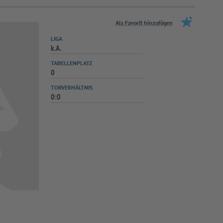
Als Favorit hinzufügen
LIGA
k.A.
TABELLENPLATZ
0
TORVERHÄLTNIS
0:0