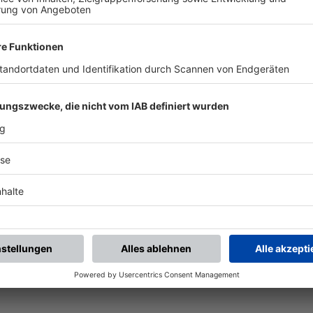
chste Spiele
Letzte Spiele
Kompletter Spielplan
piele.