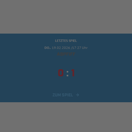
LETZTES SPIEL
DO..
19.02.2026 /17:27 Uhr
ABPFIFF


:
ZUM SPIEL