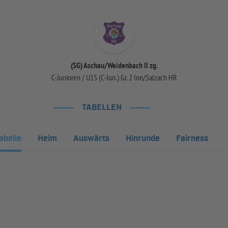
(SG) Aschau/Weidenbach II zg.
C-Junioren / U15 (C-Jun.) Gr. 2 Inn/Salzach HR
TABELLEN
abelle
Heim
Auswärts
Hinrunde
Fairness