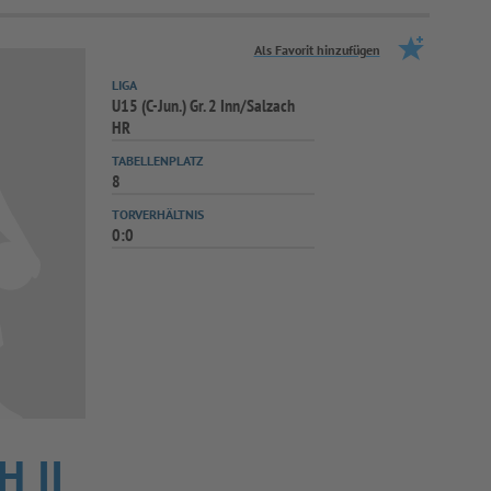
Als Favorit hinzufügen
LIGA
U15 (C-Jun.) Gr. 2 Inn/Salzach
HR
TABELLENPLATZ
8
TORVERHÄLTNIS
0:0
 II