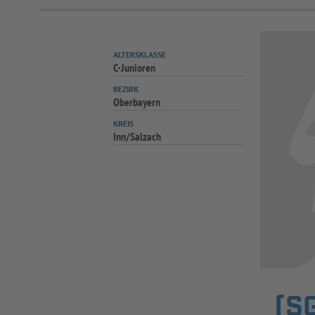
ALTERSKLASSE
C-Junioren
BEZIRK
Oberbayern
KREIS
Inn/Salzach
(S