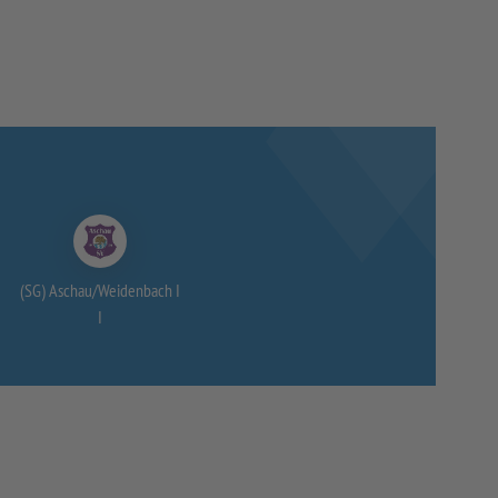
(SG) Aschau/
Weidenbach I
I