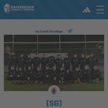
MENÜ
Jetzt einloggen
Als Favorit hinzufügen
ERGEBNISSE & WETTBEWERBE
NEUIGKEITEN
SPIELBETRIEB & VERBANDSLEBEN
AUSBILDUNG & FÖRDERUNG
DER VERBAND
(SG)