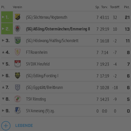
Pl.
Verein
Sp.
Torv.
Tordiff.
Pkt.
(SG) Söchtenau/Vogtareuth
1.
7
43:11
32
21
(SG) Aßling/Ostermünchen/Emmering II
2.
7
29:19
10
13
(SG) Höslwang/Halfing/Schonstett
3.
7
16:18
-2
11
FT Rosenheim
4.
7
7:14
-7
8
SV DJK Heufeld
5.
7
19:23
-4
7
(SG) Edling/Forsting I
6.
7
17:19
-2
6
(SG) Eggstätt/Breitbrunn
7.
7
10:28
-18
6
TSV Rimsting
8.
7
14:23
-9
5
SV Amerang (9) zg.
9.
0
0:0
0
0
LEGENDE