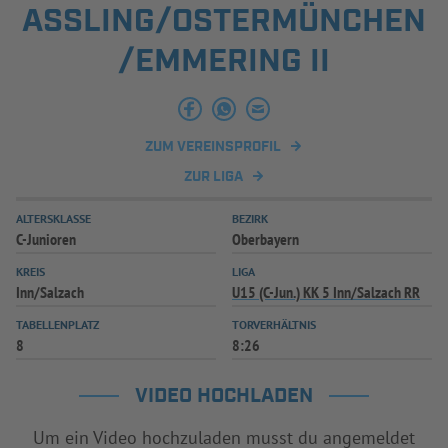
ASSLING/OSTERMÜNCHEN/
INFOTHEK
SPIELPLUS
EMMERING II
ZUM VEREINSPROFIL
ZUR LIGA
ALTERSKLASSE
BEZIRK
C-Junioren
Oberbayern
KREIS
LIGA
Inn/Salzach
U15 (C-Jun.) KK 5 Inn/Salzach RR
TABELLENPLATZ
TORVERHÄLTNIS
8
8:26
VIDEO HOCHLADEN
Um ein Video hochzuladen musst du angemeldet