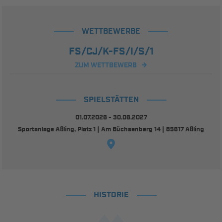
WETTBEWERBE
FS/CJ/K-FS/I/S/1
ZUM WETTBEWERB
SPIELSTÄTTEN
01.07.2026 - 30.06.2027
Sportanlage Aßling, Platz 1 | Am Büchsenberg 14 | 85617 Aßling
HISTORIE