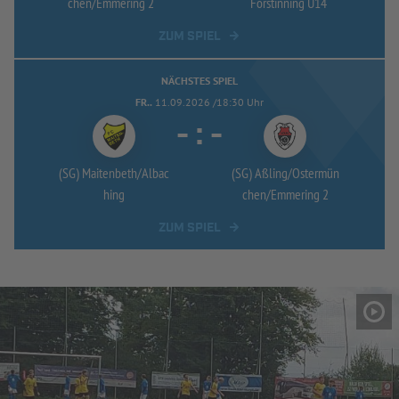
chen/
Emmering 2
Forstinning U14
ZUM SPIEL
NÄCHSTES SPIEL
FR..
11.09.2026 /18:30 Uhr
-
:
-
(SG) Maitenbeth/
Albac
(SG) Aßling/
Ostermün
hing
chen/
Emmering 2
ZUM SPIEL