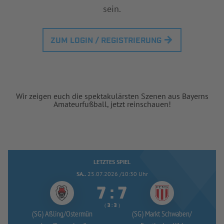
sein.
ZUM LOGIN / REGISTRIERUNG
Wir zeigen euch die spektakulärsten Szenen aus Bayerns
Amateurfußball, jetzt reinschauen!
LETZTES SPIEL
SA..
25.07.2026 /10:30 Uhr


:
( 
 )
:
(SG) Aßling/
Ostermün
(SG) Markt Schwaben/