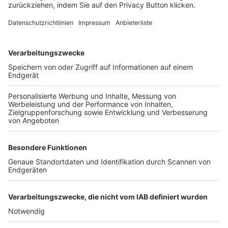
FOLGE DEM BFV
TOP-VEREINE
TOP-PARTNER
SFV
DFB
UEFA
FIFA