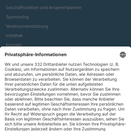
Geschäftsstellen und Ansprechpartner
Sponsoring
Vereinsunterstützung
Infothek
Kontakt
HÄUFIG BESUCHTE SEITEN
Pässe und Vereinswechsel
Trainerausbildung
Schulungsangebot Vereinsmitarbeiter
BFV-Geschäftsstellen
Trainerbörse
Login SpielPlus