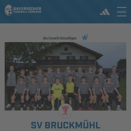
MENÜ
Jetzt einloggen
Als Favorit hinzufügen
ERGEBNISSE & WETTBEWERBE
NEUIGKEITEN
SPIELBETRIEB & VERBANDSLEBEN
AUSBILDUNG & FÖRDERUNG
DER VERBAND
SV BRUCKMÜHL