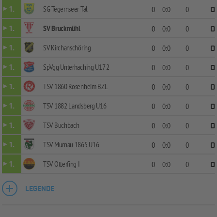
SG Tegernseer Tal
1.
0
0:0
0
0
SV Bruckmühl
1.
0
0:0
0
0
SV Kirchanschöring
1.
0
0:0
0
0
SpVgg Unterhaching U17 2
1.
0
0:0
0
0
TSV 1860 Rosenheim BZL
1.
0
0:0
0
0
TSV 1882 Landsberg U16
1.
0
0:0
0
0
TSV Buchbach
1.
0
0:0
0
0
TSV Murnau 1865 U16
1.
0
0:0
0
0
TSV Otterfing I
1.
0
0:0
0
0
LEGENDE