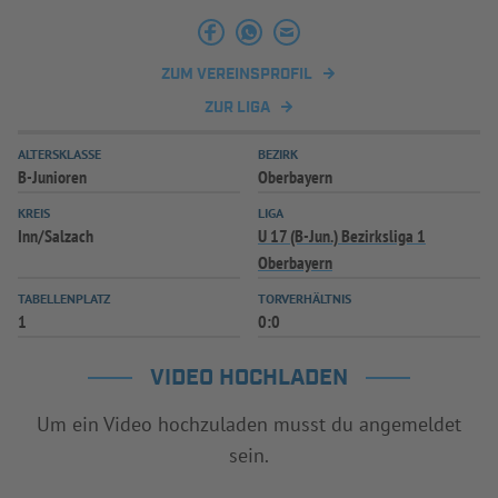
INFOTHEK
SPIELPLUS
ZUM VEREINSPROFIL
ZUR LIGA
ALTERSKLASSE
BEZIRK
B-Junioren
Oberbayern
KREIS
LIGA
Inn/Salzach
U 17 (B-Jun.) Bezirksliga 1
Oberbayern
TABELLENPLATZ
TORVERHÄLTNIS
1
0:0
VIDEO HOCHLADEN
Um ein Video hochzuladen musst du angemeldet
sein.