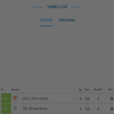
TABELLEN
Tabelle
Fairness
Pl.
Verein
Sp.
Torv.
Tordiff.
Pkt.
(SG) 5-Seen-Land I
1.
0
0:0
0
0
DJK SB Rosenheim
1.
0
0:0
0
0