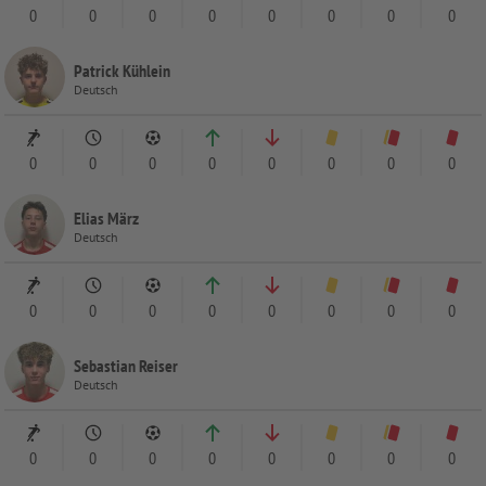
0
0
0
0
0
0
0
0
Patrick Kühlein
Deutsch
0
0
0
0
0
0
0
0
Elias März
Deutsch
0
0
0
0
0
0
0
0
Sebastian Reiser
Deutsch
0
0
0
0
0
0
0
0