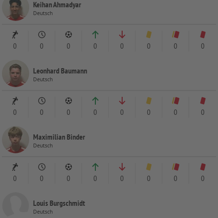
Keihan Ahmadyar
Deutsch
0
0
0
0
0
0
0
0
Leonhard Baumann
Deutsch
0
0
0
0
0
0
0
0
Maximilian Binder
Deutsch
0
0
0
0
0
0
0
0
Louis Burgschmidt
Deutsch