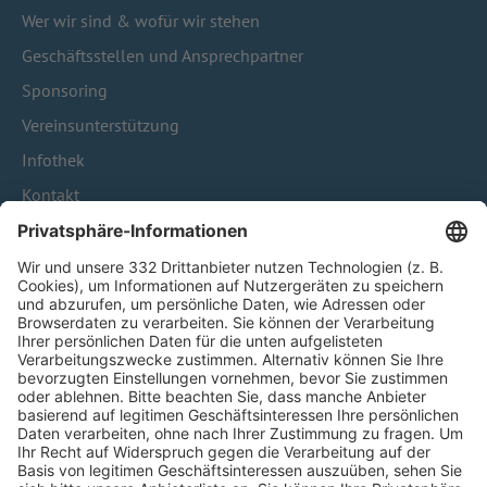
Wer wir sind & wofür wir stehen
Geschäftsstellen und Ansprechpartner
Sponsoring
Vereinsunterstützung
Infothek
Kontakt
HÄUFIG BESUCHTE SEITEN
Pässe und Vereinswechsel
Trainerausbildung
Schulungsangebot Vereinsmitarbeiter
BFV-Geschäftsstellen
Trainerbörse
Login SpielPlus