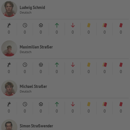
Ludwig Schmid
Deutsch
0
0
0
0
0
0
0
0
Maximilian Straßer
Deutsch
0
0
0
0
0
0
0
0
Michael Straßer
Deutsch
0
0
0
0
0
0
0
0
Simon Straßwender