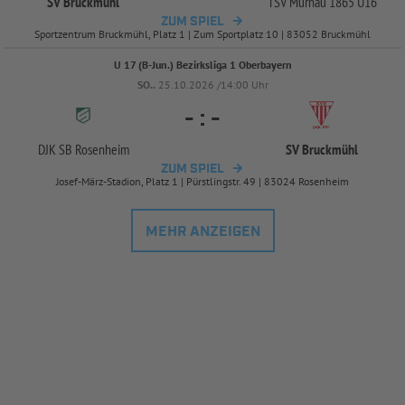
SV Bruckmühl
TSV Murnau 1865 U16
ZUM SPIEL
Sportzentrum Bruckmühl, Platz 1 | Zum Sportplatz 10 | 83052 Bruckmühl
U 17 (B-Jun.) Bezirksliga 1 Oberbayern
SO..
25.10.2026 /14:00 Uhr
-
:
-
DJK SB Rosenheim
SV Bruckmühl
ZUM SPIEL
Josef-März-Stadion, Platz 1 | Pürstlingstr. 49 | 83024 Rosenheim
MEHR ANZEIGEN