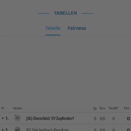
TABELLEN
Tabelle
Fairness
Pl.
Verein
Sp.
Torv.
Tordiff.
Pkt.
(SG) Ebensfeld/ SV Zapfendorf
1.
0
0:0
0
0
JFG Deichselbach-Regnitzau
1.
0
0:0
0
0