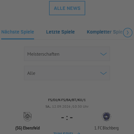
ALLE NEWS
Nächste Spiele
Letzte Spiele
Kompletter Spielplan
FS/DJ/K-FS/BA/BT/KU/1
SA..
12.09.2026 /10:30 Uhr
-
:
-
(SG) Ebensfeld
1. FC Bischberg