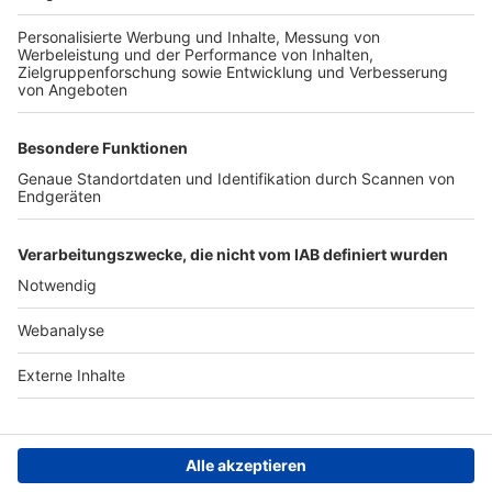
TOP-PARTNER
SFV
DFB
UEFA
FIFA
Nutzungsbedingungen
Datenschutz
Impressum