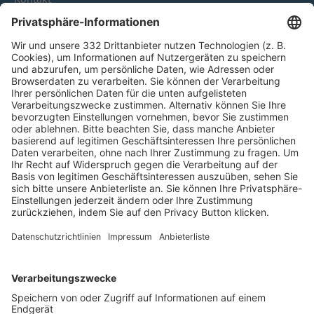
HÄUFIG BESUCHTE SEITEN
Pässe und Vereinswechsel
Trainerausbildung
Schulungsangebot Vereinsmitarbeiter
BFV-Geschäftsstellen
Trainerbörse
Login SpielPlus
FOLGE DEM BFV
TOP-VEREINE