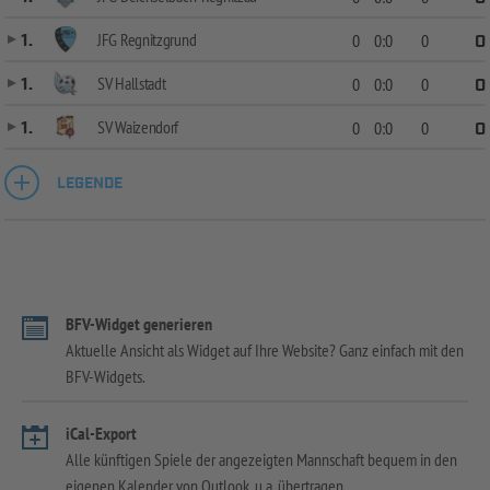
JFG Regnitzgrund
1.
0
0:0
0
0
SV Hallstadt
1.
0
0:0
0
0
SV Waizendorf
1.
0
0:0
0
0
LEGENDE
BFV-Widget generieren
Aktuelle Ansicht als Widget auf Ihre Website? Ganz einfach mit den
BFV-Widgets.
iCal-Export
Alle künftigen Spiele der angezeigten Mannschaft bequem in den
eigenen Kalender von Outlook, u.a. übertragen.