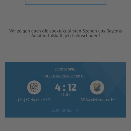
Wir zeigen euch die spektakulärsten Szenen aus Bayerns
Amateurfußball, jetzt reinschauen!
LETZTES SPIEL
FR..
19.06.2026 /17:00 Uhr


:
( 
 )
:
(SG) FC Hausen E7 2
TSV Sandelzhausen E7
ZUM SPIEL