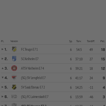
Pl.
Verein
Sp.
Torv.
Tordiff.
Pkt.
FC Teugn E7 1
1.
6
54:5
49
18
SC Kelheim E7
2.
6
37:10
27
15
ATSV Kelheim E7 4
3.
6
39:21
18
12
(SG) SV Lengfeld E7
4.
6
41:17
24
9
SV Saal/Donau E7 2
5.
6
14:25
-11
4
(SG) FC Laimerstadt E7
6.
6
13:59
-46
3
(SG) FC Hausen E7 2