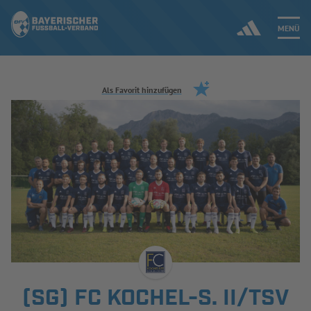
MENÜ
Jetzt einloggen
Als Favorit hinzufügen
ERGEBNISSE & WETTBEWERBE
NEUIGKEITEN
SPIELBETRIEB & VERBANDSLEBEN
AUSBILDUNG & FÖRDERUNG
DER VERBAND
(SG) FC KOCHEL-S. II/TSV