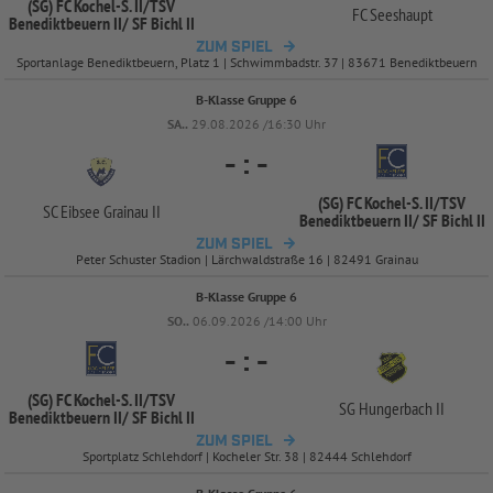
(SG) FC Kochel-
S. II/
TSV
FC Seeshaupt
Benediktbeuern II/
SF Bichl II
ZUM SPIEL
Sportanlage Benediktbeuern, Platz 1 | Schwimmbadstr. 37 | 83671 Benediktbeuern
B-Klasse Gruppe 6
SA..
29.08.2026 /16:30 Uhr
-
:
-
(SG) FC Kochel-
S. II/
TSV
SC Eibsee Grainau II
Benediktbeuern II/
SF Bichl II
ZUM SPIEL
Peter Schuster Stadion | Lärchwaldstraße 16 | 82491 Grainau
B-Klasse Gruppe 6
SO..
06.09.2026 /14:00 Uhr
-
:
-
(SG) FC Kochel-
S. II/
TSV
SG Hungerbach II
Benediktbeuern II/
SF Bichl II
ZUM SPIEL
Sportplatz Schlehdorf | Kocheler Str. 38 | 82444 Schlehdorf