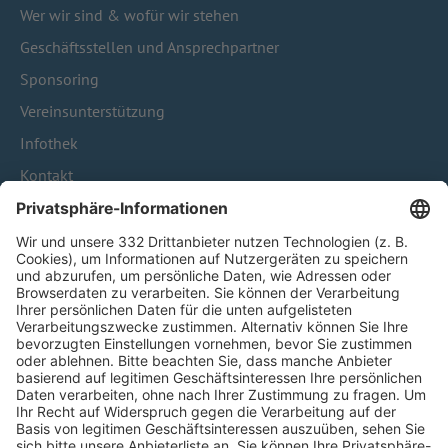
Wer wir sind & wofür wir stehen
Geschäftsstellen und Ansprechpartner
Sponsoring
Vereinsunterstützung
Infothek
Kontakt
HÄUFIG BESUCHTE SEITEN
Pässe und Vereinswechsel
Trainerausbildung
Schulungsangebot Vereinsmitarbeiter
BFV-Geschäftsstellen
Trainerbörse
Login SpielPlus