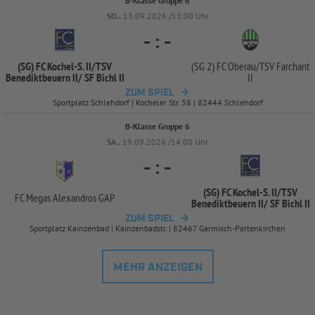
B-Klasse Gruppe 6
SO..
13.09.2026 /13:00 Uhr
-
:
-
(SG) FC Kochel-
S. II/
TSV
(SG 2) FC Oberau/
TSV Farchant
Benediktbeuern II/
SF Bichl II
II
ZUM SPIEL
Sportplatz Schlehdorf | Kocheler Str. 38 | 82444 Schlehdorf
B-Klasse Gruppe 6
SA..
19.09.2026 /14:00 Uhr
-
:
-
(SG) FC Kochel-
S. II/
TSV
FC Megas Alexandros GAP
Benediktbeuern II/
SF Bichl II
ZUM SPIEL
Sportplatz Kainzenbad | Kainzenbadstr. | 82467 Garmisch-Partenkirchen
MEHR ANZEIGEN