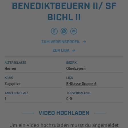
BENEDIKTBEUERN II/ SF
INFOTHEK
SPIELPLUS
BICHL II
ZUM VEREINSPROFIL
ZUR LIGA
ALTERSKLASSE
BEZIRK
Herren
Oberbayern
KREIS
LIGA
Zugspitze
B-Klasse Gruppe 6
TABELLENPLATZ
TORVERHÄLTNIS
1
0:0
VIDEO HOCHLADEN
Um ein Video hochzuladen musst du angemeldet