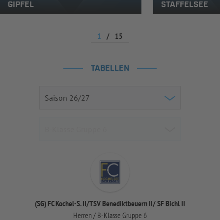
GIPFEL
STAFFELSEE
1
/
15
TABELLEN
(SG) FC Kochel-S. II/TSV Benediktbeuern II/ SF Bichl II
Herren / B-Klasse Gruppe 6