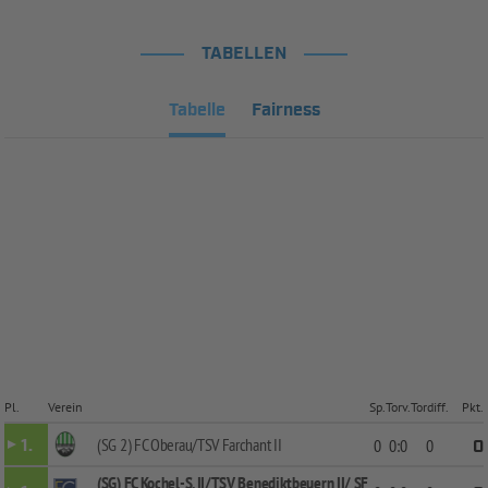
TABELLEN
Tabelle
Fairness
Pl.
Verein
Sp.
Torv.
Tordiff.
Pkt.
(SG 2) FC Oberau/TSV Farchant II
1.
0
0:0
0
0
(SG) FC Kochel-S. II/TSV Benediktbeuern II/ SF