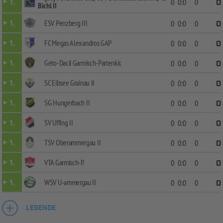
1.
0
0:0
0
0
Bichl II
ESV Penzberg III
1.
0
0:0
0
0
FC Megas Alexandros GAP
1.
0
0:0
0
0
Geto-Dacii Garmisch-Partenkir.
1.
0
0:0
0
0
SC Eibsee Grainau II
1.
0
0:0
0
0
SG Hungerbach II
1.
0
0:0
0
0
SV Uffing II
1.
0
0:0
0
0
TSV Oberammergau II
1.
0
0:0
0
0
VTA Garmisch-P.
1.
0
0:0
0
0
WSV U-ammergau II
1.
0
0:0
0
0
LEGENDE