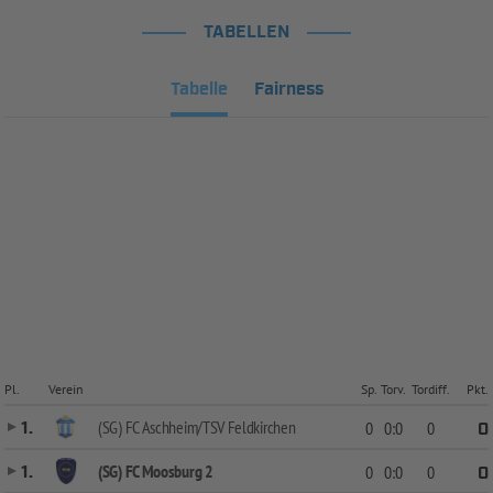
TABELLEN
Tabelle
Fairness
Pl.
Verein
Sp.
Torv.
Tordiff.
Pkt.
(SG) FC Aschheim/TSV Feldkirchen
1.
0
0:0
0
0
(SG) FC Moosburg 2
1.
0
0:0
0
0