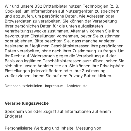
HÄUFIG BESUCHTE SEITEN
Pässe und Vereinswechsel
Trainerausbildung
Schulungsangebot Vereinsmitarbeiter
BFV-Geschäftsstellen
Trainerbörse
Login SpielPlus
FOLGE DEM BFV
TOP-VEREINE