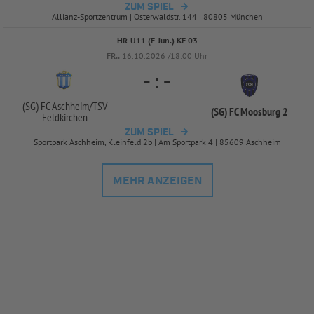
ZUM SPIEL
Allianz-Sportzentrum | Osterwaldstr. 144 | 80805 München
HR-U11 (E-Jun.) KF 03
FR..
16.10.2026 /18:00 Uhr
-
:
-
(SG) FC Aschheim/
TSV
(SG) FC Moosburg 2
Feldkirchen
ZUM SPIEL
Sportpark Aschheim, Kleinfeld 2b | Am Sportpark 4 | 85609 Aschheim
MEHR ANZEIGEN