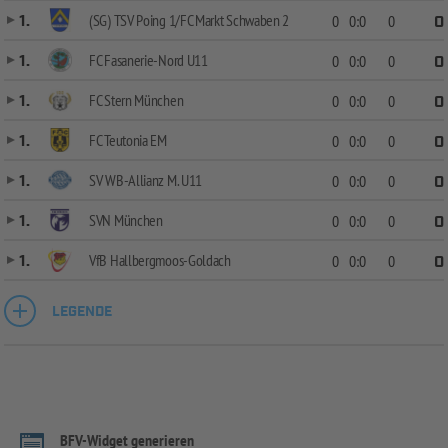
(SG) TSV Poing 1/FC Markt Schwaben 2
1.
0
0:0
0
0
FC Fasanerie-Nord U11
1.
0
0:0
0
0
FC Stern München
1.
0
0:0
0
0
FC Teutonia EM
1.
0
0:0
0
0
SV WB-Allianz M. U11
1.
0
0:0
0
0
SVN München
1.
0
0:0
0
0
VfB Hallbergmoos-Goldach
1.
0
0:0
0
0
LEGENDE
BFV-Widget generieren