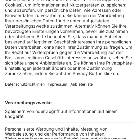
Pässe und Vereinswechsel
Trainerausbildung
Schulungsangebot Vereinsmitarbeiter
BFV-Geschäftsstellen
Trainerbörse
Login SpielPlus
FOLGE DEM BFV
TOP-VEREINE