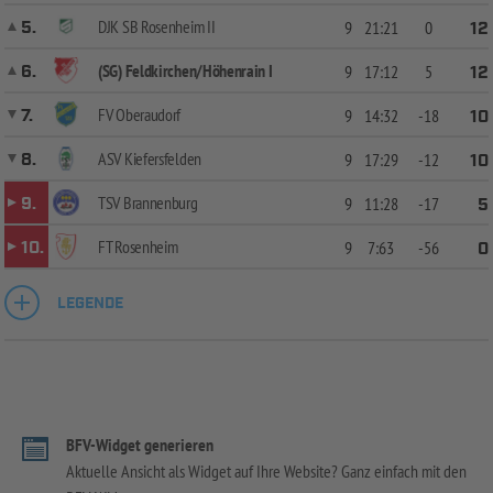
DJK SB Rosenheim II
5.
9
21:21
0
12
(SG) Feldkirchen/Höhenrain I
6.
9
17:12
5
12
FV Oberaudorf
7.
9
14:32
-18
10
ASV Kiefersfelden
8.
9
17:29
-12
10
TSV Brannenburg
9.
9
11:28
-17
5
FT Rosenheim
10.
9
7:63
-56
0
LEGENDE
BFV-Widget generieren
Aktuelle Ansicht als Widget auf Ihre Website? Ganz einfach mit den