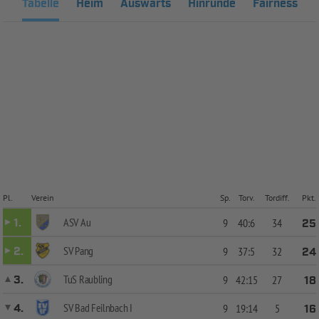
Tabelle
Heim
Auswärts
Hinrunde
Fairness
Pl.
Verein
Sp.
Torv.
Tordiff.
Pkt.
ASV Au
1.
9
40:6
34
25
SV Pang
2.
9
37:5
32
24
TuS Raubling
3.
9
42:15
27
18
SV Bad Feilnbach I
4.
9
19:14
5
16