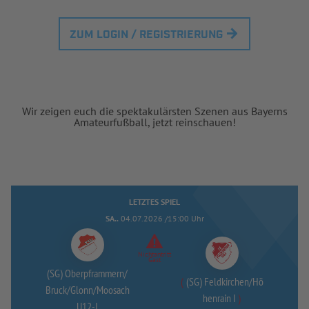
ZUM LOGIN / REGISTRIERUNG
Wir zeigen euch die spektakulärsten Szenen aus Bayerns
Amateurfußball, jetzt reinschauen!
LETZTES SPIEL
SA..
04.07.2026 /15:00 Uhr
Nichtantritt
Gast
(SG) Oberpframmern/
(
(SG) Feldkirchen/
Hö
Bruck/
Glonn/
Moosach
henrain I
)
U12-
I