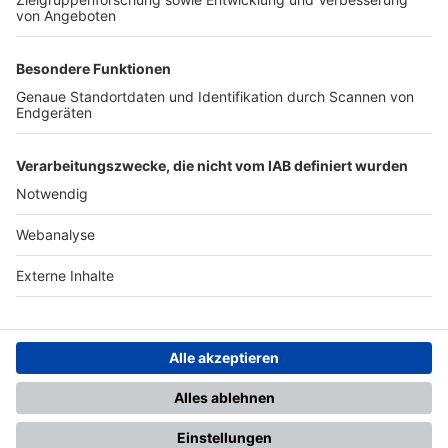
TOP-PARTNER
SFV
DFB
UEFA
FIFA
Nutzungsbedingungen
Datenschutz
Impressum