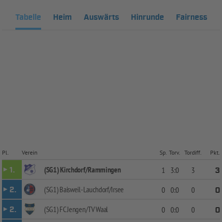
Tabelle
Heim
Auswärts
Hinrunde
Fairness
Pl.
Verein
Sp.
Torv.
Tordiff.
Pkt.
(SG1) Kirchdorf/Rammingen
1.
1
3:0
3
3
(SG1) Baisweil-Lauchdorf/Irsee
2.
0
0:0
0
0
(SG1) FC Jengen/TV Waal
2.
0
0:0
0
0