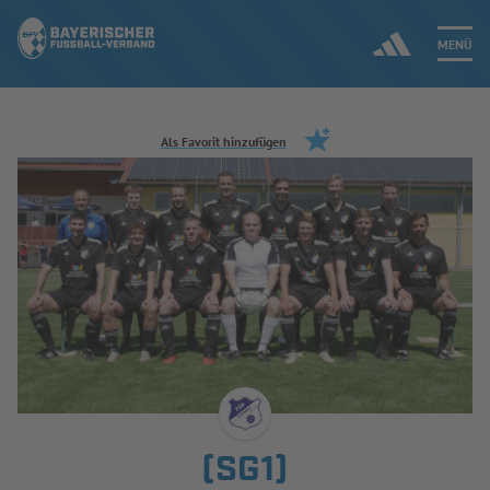
MENÜ
Jetzt einloggen
Als Favorit hinzufügen
ERGEBNISSE & WETTBEWERBE
NEUIGKEITEN
SPIELBETRIEB & VERBANDSLEBEN
AUSBILDUNG & FÖRDERUNG
DER VERBAND
(SG1)