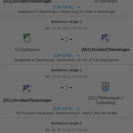
(SG1) Kirchdorf/
Rammingen
SV Oberrieden
ZUM SPIEL
Hauptplatz FC Rammingen | Grottenweg 30 | 86871 Rammingen
Kreisklasse Allgäu 2
SO..
23.08.2026 /18:00 Uhr
-
:
-
SC Eppishausen
(SG1) Kirchdorf/
Rammingen
ZUM SPIEL
Hauptplatz SC Eppishausen | Kirchheimer Str. 40 | 87745 Eppishausen
Kreisklasse Allgäu 2
SO..
30.08.2026 /15:00 Uhr
-
:
-
(SG1) Pfaffenhausen /
(SG1) Kirchdorf/
Rammingen
Schöneberg
ZUM SPIEL
FSV Kirchdorf Hauptplatz | Schmihenweg 5 | 86825 Bad Wörishofen
Kreisklasse Allgäu 2
SO..
06.09.2026 /15:00 Uhr