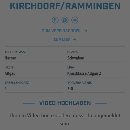
KIRCHDORF/RAMMINGEN
INFOTHEK
SPIELPLUS
ZUM VEREINSPROFIL
ZUR LIGA
ALTERSKLASSE
BEZIRK
Herren
Schwaben
KREIS
LIGA
Allgäu
Kreisklasse Allgäu 2
TABELLENPLATZ
TORVERHÄLTNIS
1
3:0
VIDEO HOCHLADEN
Um ein Video hochzuladen musst du angemeldet
sein.