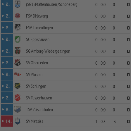
(SG1) Pfaffenhausen /Schöneberg
2.
0
0:0
0
0
FSV Dirlewang
2.
0
0:0
0
0
FSV Lamerdingen
2.
0
0:0
0
0
SC Eppishausen
2.
0
0:0
0
0
SG Amberg-Wiedergeltingen
2.
0
0:0
0
0
SV Oberrieden
2.
0
0:0
0
0
SV Pforzen
2.
0
0:0
0
0
SV Schlingen
2.
0
0:0
0
0
SV Tussenhausen
2.
0
0:0
0
0
TSV Zaisertshofen
2.
0
0:0
0
0
SV Mattsies
14.
1
0:3
-3
0