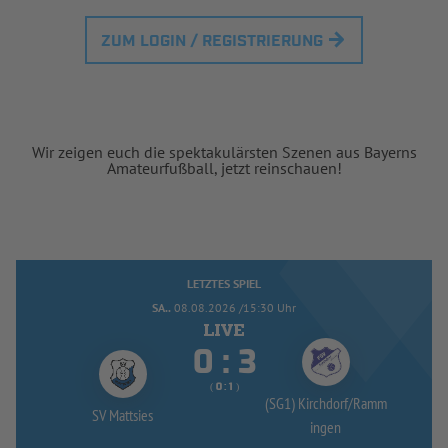
ZUM LOGIN / REGISTRIERUNG
Wir zeigen euch die spektakulärsten Szenen aus Bayerns
Amateurfußball, jetzt reinschauen!
LETZTES SPIEL
SA..
08.08.2026 /15:30 Uhr


:
( 
 )
:
(SG1) Kirchdorf/
Ramm
SV Mattsies
ingen