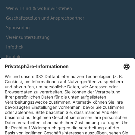
Wer wir sind & wofür wir stehen
Geschäftsstellen und Ansprechpartner
Sponsoring
Vereinsunterstützung
Infothek
Kontakt
HÄUFIG BESUCHTE SEITEN
Pässe und Vereinswechsel
Trainerausbildung
Schulungsangebot Vereinsmitarbeiter
BFV-Geschäftsstellen
Trainerbörse
Login SpielPlus