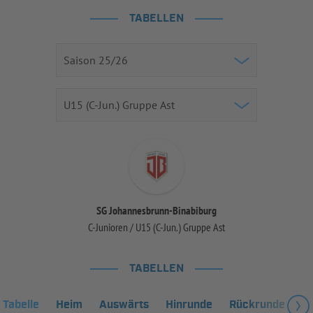
TABELLEN
SG Johannesbrunn-Binabiburg
C-Junioren / U15 (C-Jun.) Gruppe Ast
TABELLEN
Tabelle
Heim
Auswärts
Hinrunde
Rückrunde
Fa