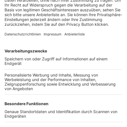
Trainerbörse
Login SpielPlus
FOLGE DEM BFV
TOP-VEREINE
TOP-PARTNER