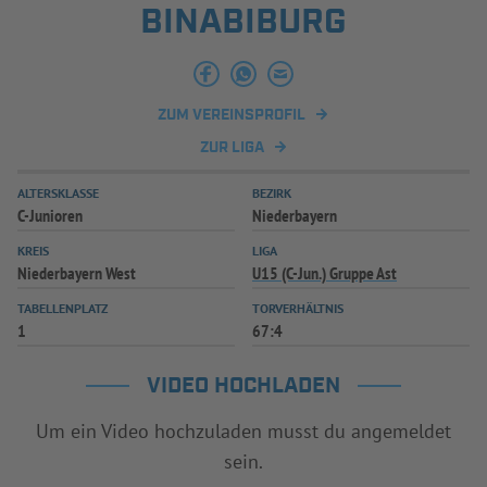
BINABIBURG
INFOTHEK
SPIELPLUS
ZUM VEREINSPROFIL
ZUR LIGA
ALTERSKLASSE
BEZIRK
C-Junioren
Niederbayern
KREIS
LIGA
Niederbayern West
U15 (C-Jun.) Gruppe Ast
TABELLENPLATZ
TORVERHÄLTNIS
1
67:4
VIDEO HOCHLADEN
Um ein Video hochzuladen musst du angemeldet
sein.