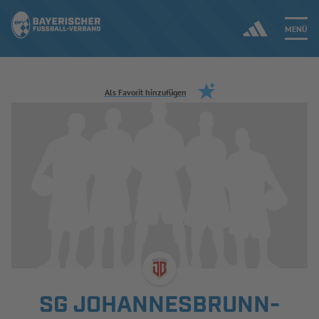
MENÜ
Jetzt einloggen
Als Favorit hinzufügen
ERGEBNISSE & WETTBEWERBE
NEUIGKEITEN
SPIELBETRIEB & VERBANDSLEBEN
AUSBILDUNG & FÖRDERUNG
DER VERBAND
SG JOHANNESBRUNN-