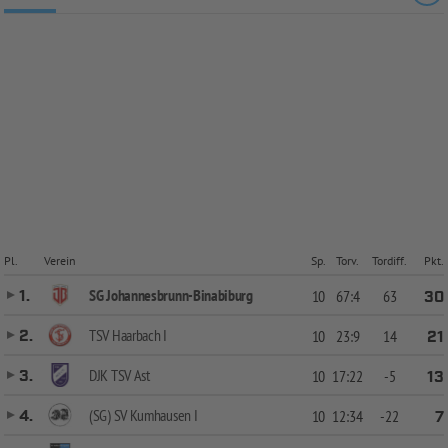
Pl.
Verein
Sp.
Torv.
Tordiff.
Pkt.
SG Johannesbrunn-Binabiburg
1.
10
67:4
63
30
TSV Haarbach I
2.
10
23:9
14
21
DJK TSV Ast
3.
10
17:22
-5
13
(SG) SV Kumhausen I
4.
10
12:34
-22
7