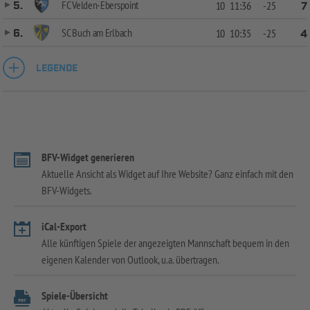
FC Velden-Eberspoint
5.
10
11:36
-25
7
SC Buch am Erlbach
6.
10
10:35
-25
4
LEGENDE
BFV-Widget generieren
Aktuelle Ansicht als Widget auf Ihre Website? Ganz einfach mit den
BFV-Widgets.
iCal-Export
Alle künftigen Spiele der angezeigten Mannschaft bequem in den
eigenen Kalender von Outlook, u.a. übertragen.
Spiele-Übersicht