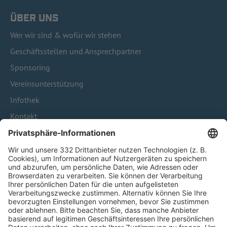
ÜBER UNS
Wer wir sind & wofür wir stehen
Geschäftsstellen und Ansprechpartner
Sponsoring
Vereinsunterstützung
Infothek
Kontakt
HÄUFIG BESUCHTE SEITEN
Pässe und Vereinswechsel
Trainerausbildung
Schulungsangebot Vereinsmitarbeiter
BFV-Geschäftsstellen