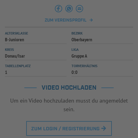
INFOTHEK
SPIELPLUS
ZUM VEREINSPROFIL
ALTERSKLASSE
BEZIRK
B-Junioren
Oberbayern
KREIS
LIGA
Donau/Isar
Gruppe A
TABELLENPLATZ
TORVERHÄLTNIS
1
0:0
VIDEO HOCHLADEN
Um ein Video hochzuladen musst du angemeldet
sein.
ZUM LOGIN / REGISTRIERUNG