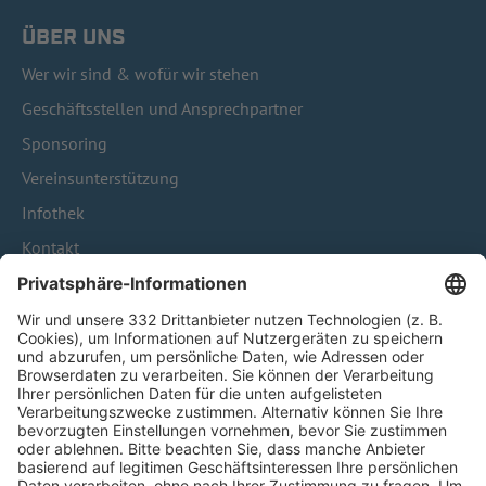
ÜBER UNS
Wer wir sind & wofür wir stehen
Geschäftsstellen und Ansprechpartner
Sponsoring
Vereinsunterstützung
Infothek
Kontakt
HÄUFIG BESUCHTE SEITEN
Pässe und Vereinswechsel
Trainerausbildung
Schulungsangebot Vereinsmitarbeiter
BFV-Geschäftsstellen