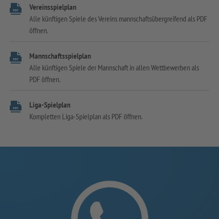
Vereinsspielplan
Alle künftigen Spiele des Vereins mannschaftsübergreifend als PDF
öffnen.
Mannschaftsspielplan
Alle künftigen Spiele der Mannschaft in allen Wettbewerben als
PDF öffnen.
Liga-Spielplan
Kompletten Liga-Spielplan als PDF öffnen.