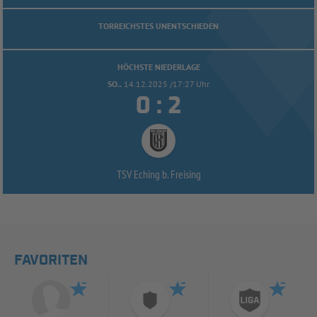
TORREICHSTES UNENTSCHIEDEN
HÖCHSTE NIEDERLAGE
SO..
14.12.2025 /17:27 Uhr


:
TSV Eching b. Freising
FAVORITEN