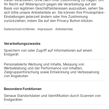
Trainerbörse
Login SpielPlus
FOLGE DEM BFV
TOP-VEREINE
TOP-PARTNER