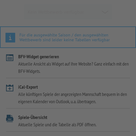
Für die ausgewählte Saison / den ausgewählten
Wettbewerb sind leider keine Tabellen verfügbar
BFV-Widget generieren
Aktuelle Ansicht als Widget auf Ihre Website? Ganz einfach mit den
BFV-Widgets.
iCal-Export
Alle künftigen Spiele der angezeigten Mannschaft bequem in den
eigenen Kalender von Outlook, u.a. übertragen.
Spiele-Übersicht
Aktuelle Spiele und die Tabelle als PDF öffnen.