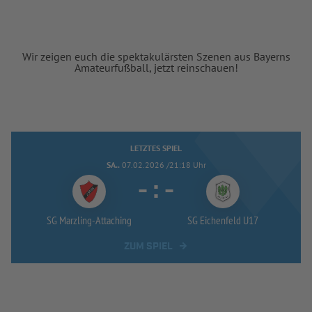
Wir zeigen euch die spektakulärsten Szenen aus Bayerns
Amateurfußball, jetzt reinschauen!
LETZTES SPIEL
SA..
07.02.2026 /21:18 Uhr
-
:
-
SG Marzling-
Attaching
SG Eichenfeld U17
ZUM SPIEL