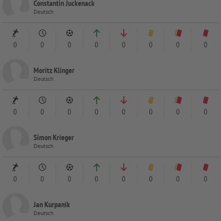
Constantin Juckenack
Deutsch
0
0
0
0
0
0
0
0
Moritz Klinger
Deutsch
0
0
0
0
0
0
0
0
Simon Krieger
Deutsch
0
0
0
0
0
0
0
0
Jan Kurpanik
Deutsch