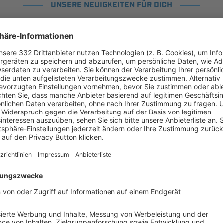
UNSERE NEUIGKEITEN FÜR DICH
ALLE NEWS
chste Spiele
Letzte Spiele
Kompletter Spielplan
piele.