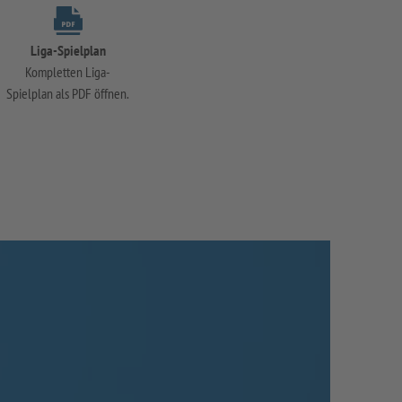
Liga-Spielplan
Kompletten Liga-
Spielplan als PDF öffnen.