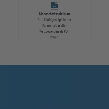
Mannschaftsspielplan
Alle künftigen Spiele der
Mannschaft in allen
Wettbewerben als PDF
öffnen.