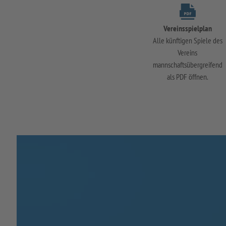
Vereinsspielplan
Alle künftigen Spiele des
Vereins
mannschaftsübergreifend
als PDF öffnen.