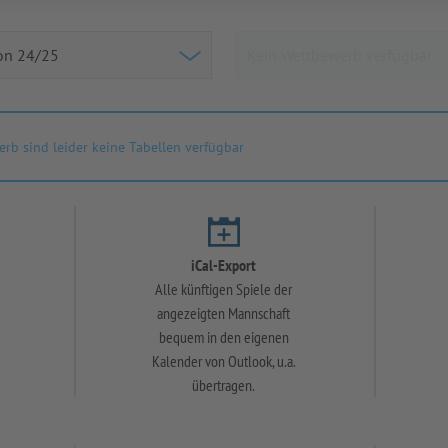
rb sind leider keine Tabellen verfügbar
iCal-Export
Alle künftigen Spiele der
angezeigten Mannschaft
bequem in den eigenen
Kalender von Outlook, u.a.
übertragen.