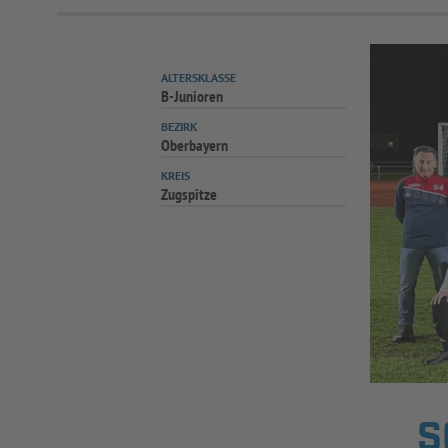
ALTERSKLASSE
B-Junioren
BEZIRK
Oberbayern
KREIS
Zugspitze
S