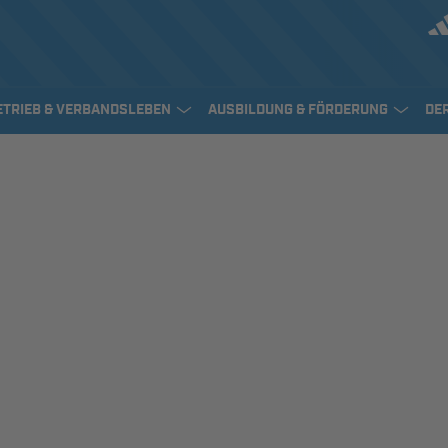
ETRIEB & VERBANDSLEBEN
AUSBILDUNG & FÖRDERUNG
DE