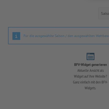
Für die ausgewählte Saison / den ausgewählten Wettbewe
BFV-Widget generieren
Aktuelle Ansicht als
Widget auf Ihre Website?
Ganz einfach mit den BFV-
Widgets.