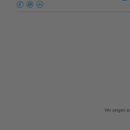
Wir zeigen e