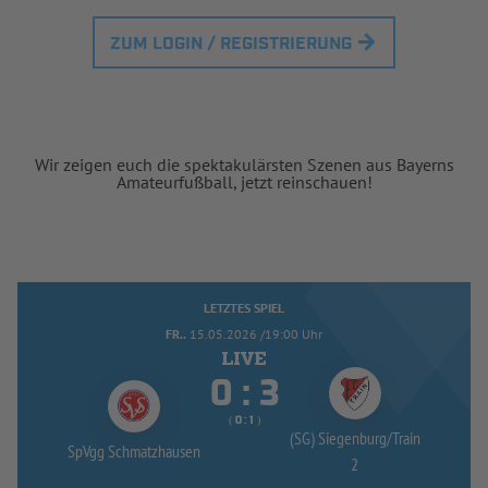
ZUM LOGIN / REGISTRIERUNG
Wir zeigen euch die spektakulärsten Szenen aus Bayerns
Amateurfußball, jetzt reinschauen!
LETZTES SPIEL
FR..
15.05.2026 /19:00 Uhr


:
( 
 )
:
(SG) Siegenburg/
Train
SpVgg Schmatzhausen
2