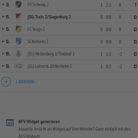
SV Schwaig 2
3.
1
2:2
0
1
(SG) Train 2/Siegenburg 2
5.
0
0:0
0
0
FC Teugn 2
5.
0
0:0
0
0
SC Kelheim 2
5.
0
0:0
0
0
(SG) Weltenburg 2/Thaldorf 2
8.
1
1:3
-2
0
(SG) Laimerst. 2/Hienheim 2
9.
1
0:2
-2
0
LEGENDE
BFV-Widget generieren
Aktuelle Ansicht als Widget auf Ihre Website? Ganz einfach mit den
BFV-Widgets.