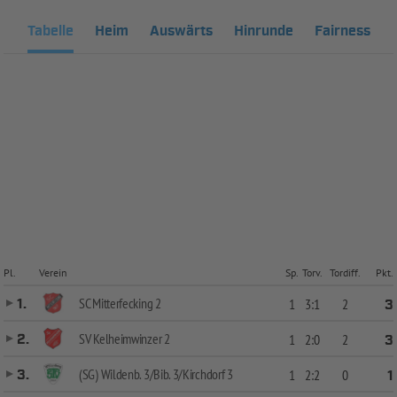
Tabelle
Heim
Auswärts
Hinrunde
Fairness
Pl.
Verein
Sp.
Torv.
Tordiff.
Pkt.
SC Mitterfecking 2
1.
1
3:1
2
3
SV Kelheimwinzer 2
2.
1
2:0
2
3
(SG) Wildenb. 3/Bib. 3/Kirchdorf 3
3.
1
2:2
0
1