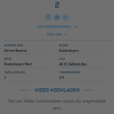
2
INFOTHEK
SPIELPLUS
ZUM VEREINSPROFIL
ZUR LIGA
ALTERSKLASSE
BEZIRK
Herren-Reserve
Niederbayern
KREIS
LIGA
Niederbayern West
AK 01 Kelheim Res.
TABELLENPLATZ
TORVERHÄLTNIS
5
0:0
VIDEO HOCHLADEN
Um ein Video hochzuladen musst du angemeldet
sein.