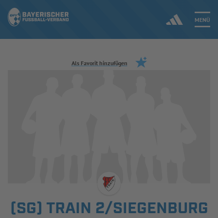
MENÜ
Jetzt einloggen
Als Favorit hinzufügen
ERGEBNISSE & WETTBEWERBE
NEUIGKEITEN
SPIELBETRIEB & VERBANDSLEBEN
AUSBILDUNG & FÖRDERUNG
DER VERBAND
(SG) TRAIN 2/SIEGENBURG