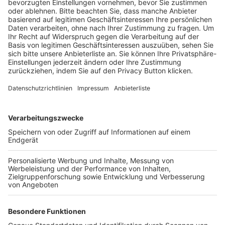
BFV-Geschäftsstellen
Trainerbörse
Login SpielPlus
FOLGE DEM BFV
TOP-VEREINE
TOP-PARTNER