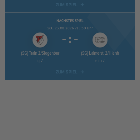
ZUM SPIEL
NÄCHSTES SPIEL
SO..
23.08.2026 /15:30 Uhr
-
:
-
(SG) Train 2/
Siegenbur
(SG) Laimerst. 2/
Hienh
g 2
eim 2
ZUM SPIEL