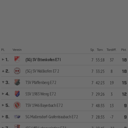
Pl.
Verein
Sp.
Torv.
Tordiff.
Pkt.
(SG) SV Ettenkofen E7 I
1.
7
55:18
37
18
(SG) SV Wallkofen E7 2
2.
7
33:25
8
18
TSV Pfaffenberg E7 2
3.
7
42:23
19
15
SSV 1983 Weng E7 2
4.
7
29:26
3
12
TSV 1946 Bayerbach E7 2
5.
7
48:35
13
9
SG Mallersdorf-Grafentraubach E7 2
6.
7
28:35
-7
9
(SG) VfR Laberweinting E7 1