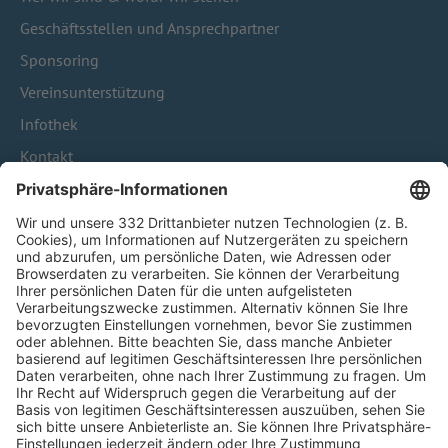
Geschäftsstellen und Ansprechpartner
Sponsoring
Vereinsunterstützung
Infothek
Kontakt
HÄUFIG BESUCHTE SEITEN
Pässe und Vereinswechsel
Trainerausbildung
Schulungsangebot Vereinsmitarbeiter
BFV-Geschäftsstellen
Trainerbörse
Login SpielPlus