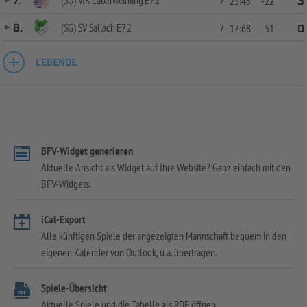
7.
7
23:45
-22
3
(SG) SV Sallach E7 2
8.
7
17:68
-51
0
LEGENDE
BFV-Widget generieren
Aktuelle Ansicht als Widget auf Ihre Website? Ganz einfach mit den
BFV-Widgets.
iCal-Export
Alle künftigen Spiele der angezeigten Mannschaft bequem in den
eigenen Kalender von Outlook, u.a. übertragen.
Spiele-Übersicht
Aktuelle Spiele und die Tabelle als PDF öffnen.