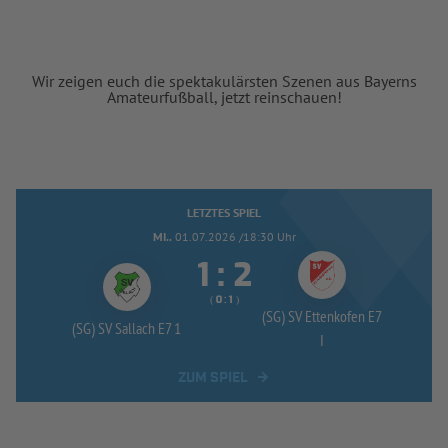
Wir zeigen euch die spektakulärsten Szenen aus Bayerns
Amateurfußball, jetzt reinschauen!
LETZTES SPIEL
MI..
01.07.2026 /18:30 Uhr


:
( 
 )
:
(SG) SV Ettenkofen E7
(SG) SV Sallach E7 1
I
ZUM SPIEL