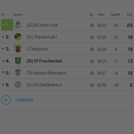
Pl.
Verein
Sp.
Torv.
Tordiff.
Pkt.
(SG) JSG Hofer Land
1.
10
30:12
18
25
(SG) Tirschenreuth I
2.
10
32:19
13
18
FC Wiesla Hof
3.
10
22:18
4
16
(SG) SV Froschbachtal
4.
10
18:25
-7
13
TSV Arzberg-Röthenbach
5.
10
19:27
-8
12
(SG) JSG Dreiländereck
6.
10
10:30
-20
2
LEGENDE