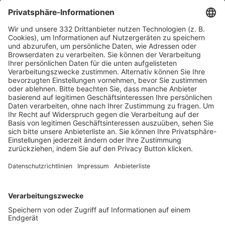
HÄUFIG BESUCHTE SEITEN
Pässe und Vereinswechsel
Trainerausbildung
Schulungsangebot Vereinsmitarbeiter
BFV-Geschäftsstellen
Trainerbörse
Login SpielPlus
FOLGE DEM BFV
TOP-VEREINE