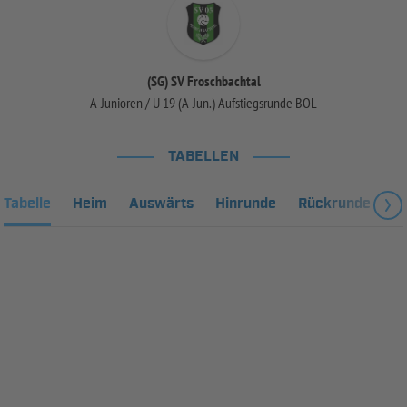
(SG) SV Froschbachtal
A-Junioren / U 19 (A-Jun.) Aufstiegsrunde BOL
TABELLEN
Tabelle
Heim
Auswärts
Hinrunde
Rückrunde
Fa