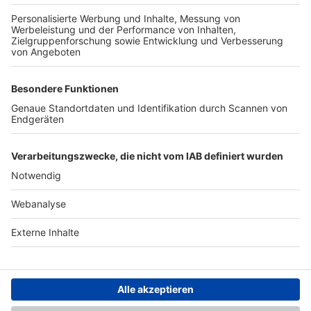
TOP-PARTNER
SFV
DFB
UEFA
FIFA
Nutzungsbedingungen
Datenschutz
Impressum