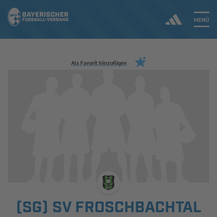
MENÜ
Jetzt einloggen
Als Favorit hinzufügen
ERGEBNISSE & WETTBEWERBE
NEUIGKEITEN
SPIELBETRIEB & VERBANDSLEBEN
AUSBILDUNG & FÖRDERUNG
DER VERBAND
(SG) SV FROSCHBACHTAL