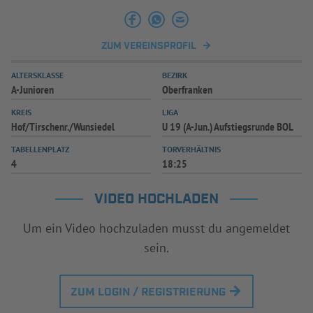
INFOTHEK
SPIELPLUS
ZUM VEREINSPROFIL
ALTERSKLASSE
BEZIRK
A-Junioren
Oberfranken
KREIS
LIGA
Hof/Tirschenr./Wunsiedel
U 19 (A-Jun.) Aufstiegsrunde BOL
TABELLENPLATZ
TORVERHÄLTNIS
4
18:25
VIDEO HOCHLADEN
Um ein Video hochzuladen musst du angemeldet
sein.
ZUM LOGIN / REGISTRIERUNG