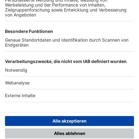
TOP-PARTNER
SFV
DFB
UEFA
FIFA
Nutzungsbedingungen
Datenschutz
Impressum