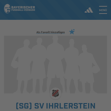
MENÜ
Jetzt einloggen
Als Favorit hinzufügen
ERGEBNISSE & WETTBEWERBE
NEUIGKEITEN
SPIELBETRIEB & VERBANDSLEBEN
AUSBILDUNG & FÖRDERUNG
DER VERBAND
(SG) SV IHRLERSTEIN