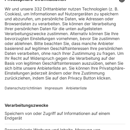
HÄUFIG BESUCHTE SEITEN
Pässe und Vereinswechsel
Trainerausbildung
Schulungsangebot Vereinsmitarbeiter
BFV-Geschäftsstellen
Trainerbörse
Login SpielPlus
FOLGE DEM BFV
TOP-VEREINE