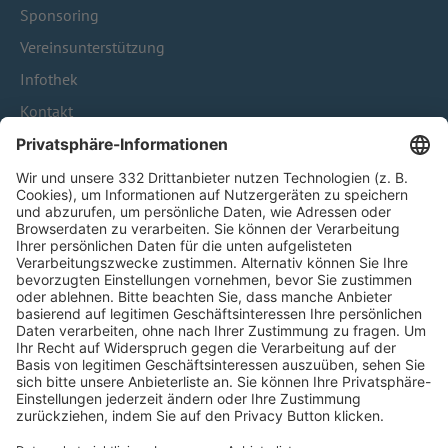
Sponsoring
Vereinsunterstützung
Infothek
Kontakt
HÄUFIG BESUCHTE SEITEN
Pässe und Vereinswechsel
Trainerausbildung
Schulungsangebot Vereinsmitarbeiter
BFV-Geschäftsstellen
Trainerbörse
Login SpielPlus
FOLGE DEM BFV