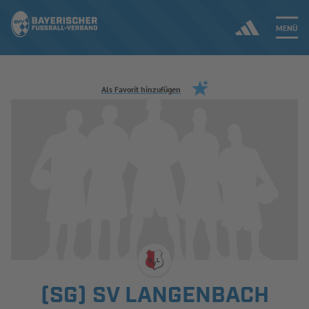
MENÜ
Jetzt einloggen
Als Favorit hinzufügen
ERGEBNISSE & WETTBEWERBE
NEUIGKEITEN
SPIELBETRIEB & VERBANDSLEBEN
AUSBILDUNG & FÖRDERUNG
DER VERBAND
(SG) SV LANGENBACH