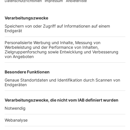
TOP-VEREINE
TOP-PARTNER
SFV
DFB
UEFA
FIFA
Nutzungsbedingungen
Datenschutz
Impressum