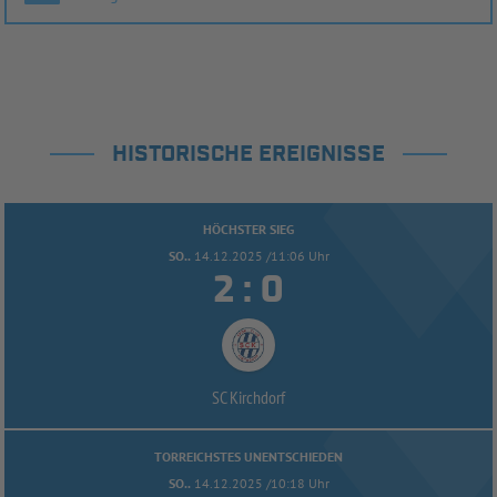
HISTORISCHE EREIGNISSE
HÖCHSTER SIEG
SO..
14.12.2025 /11:06 Uhr


:
SC Kirchdorf
TORREICHSTES UNENTSCHIEDEN
SO..
14.12.2025 /10:18 Uhr