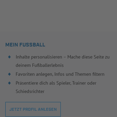
MEIN FUSSBALL
Inhalte personalisieren – Mache diese Seite zu
deinem Fußballerlebnis
Favoriten anlegen, Infos und Themen filtern
Präsentiere dich als Spieler, Trainer oder
Schiedsrichter
JETZT PROFIL ANLEGEN