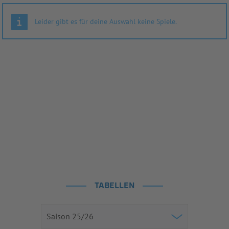
Leider gibt es für deine Auswahl keine Spiele.
TABELLEN