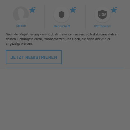
Spieler
Mannschaft
Wettbewerb
Nach der Registrierung kannst du dir Favoriten setzen. So bist du ganz nah an
deinen Lieblingsspielern, Mannschaften und Ligen, die dann direkt hier
angezeigt werden.
JETZT REGISTRIEREN