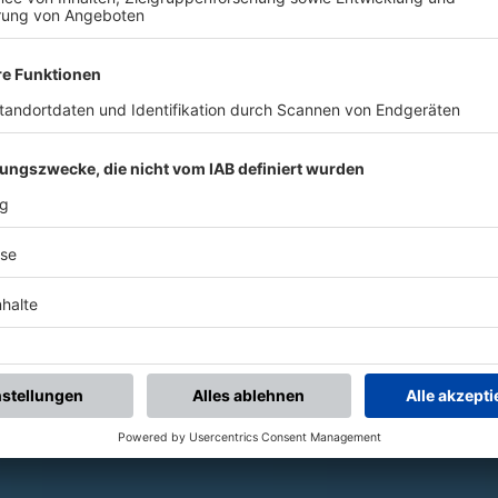
Vereinsspielplan
Alle künftigen Spiele des
Vereins
mannschaftsübergreifend
als PDF öffnen.