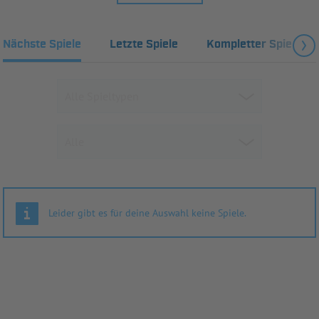
Nächste Spiele
Letzte Spiele
Kompletter Spielplan
Leider gibt es für deine Auswahl keine Spiele.