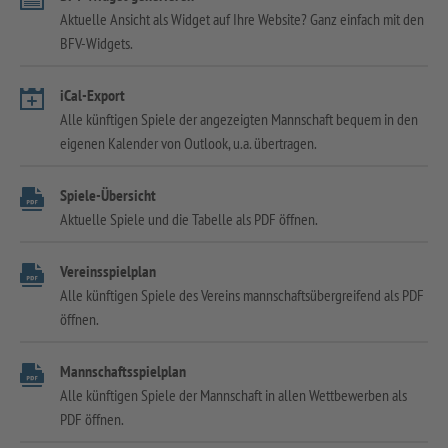
Aktuelle Ansicht als Widget auf Ihre Website? Ganz einfach mit den
BFV-Widgets.
iCal-Export
Alle künftigen Spiele der angezeigten Mannschaft bequem in den
eigenen Kalender von Outlook, u.a. übertragen.
Spiele-Übersicht
Aktuelle Spiele und die Tabelle als PDF öffnen.
Vereinsspielplan
Alle künftigen Spiele des Vereins mannschaftsübergreifend als PDF
öffnen.
Mannschaftsspielplan
Alle künftigen Spiele der Mannschaft in allen Wettbewerben als
PDF öffnen.