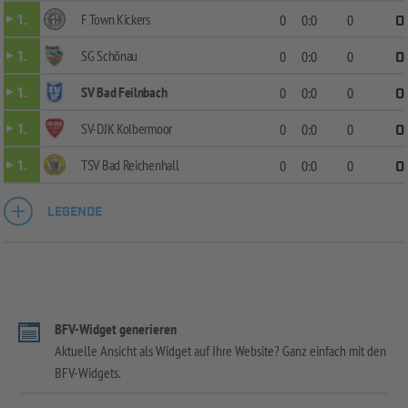
F Town Kickers
1.
0
0:0
0
0
SG Schönau
1.
0
0:0
0
0
SV Bad Feilnbach
1.
0
0:0
0
0
SV-DJK Kolbermoor
1.
0
0:0
0
0
TSV Bad Reichenhall
1.
0
0:0
0
0
LEGENDE
BFV-Widget generieren
Aktuelle Ansicht als Widget auf Ihre Website? Ganz einfach mit den
BFV-Widgets.