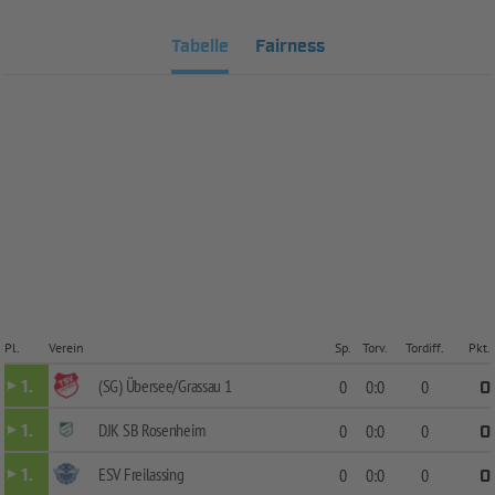
Tabelle
Fairness
Pl.
Verein
Sp.
Torv.
Tordiff.
Pkt.
(SG) Übersee/Grassau 1
1.
0
0:0
0
0
DJK SB Rosenheim
1.
0
0:0
0
0
ESV Freilassing
1.
0
0:0
0
0