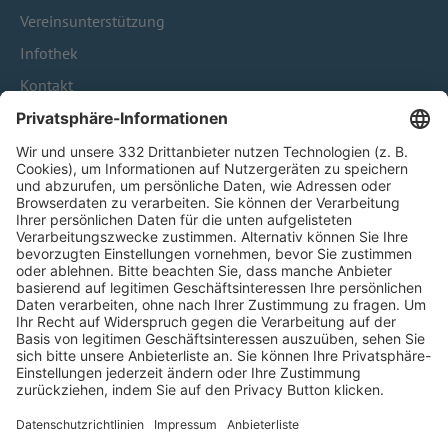
Vereinsunterstützung
Infothek
Kontakt
HÄUFIG BESUCHTE SEITEN
Pässe und Vereinswechsel
Trainerausbildung
Schulungsangebot Vereinsmitarbeiter
BFV-Geschäftsstellen
Trainerbörse
Login SpielPlus
FOLGE DEM BFV