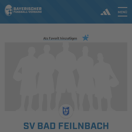
MENÜ
Jetzt einloggen
Als Favorit hinzufügen
ERGEBNISSE & WETTBEWERBE
NEUIGKEITEN
SPIELBETRIEB & VERBANDSLEBEN
AUSBILDUNG & FÖRDERUNG
DER VERBAND
SV BAD FEILNBACH