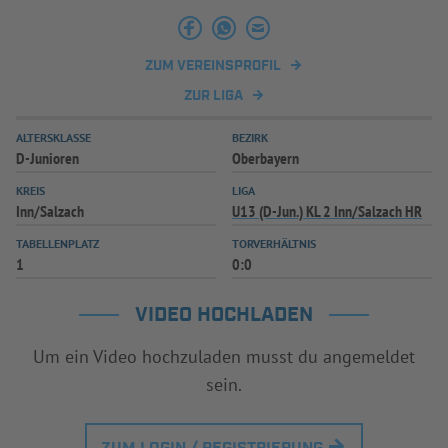
INFOTHEK
SPIELPLUS
ZUM VEREINSPROFIL
ZUR LIGA
ALTERSKLASSE
BEZIRK
D-Junioren
Oberbayern
KREIS
LIGA
Inn/Salzach
U13 (D-Jun.) KL 2 Inn/Salzach HR
TABELLENPLATZ
TORVERHÄLTNIS
1
0:0
VIDEO HOCHLADEN
Um ein Video hochzuladen musst du angemeldet
sein.