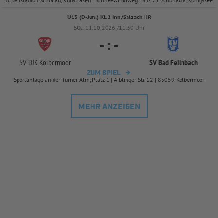
Alpenstadion Schönau, Kunstrasen | Schneewinklweg | 83471 Schönau a. Königssee
U13 (D-Jun.) KL 2 Inn/Salzach HR
SO..
11.10.2026 /11:30 Uhr
-
:
-
SV-
DJK Kolbermoor
SV Bad Feilnbach
ZUM SPIEL
Sportanlage an der Turner Alm, Platz 1 | Aiblinger Str. 12 | 83059 Kolbermoor
MEHR ANZEIGEN