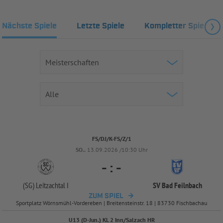
Nächste Spiele
Letzte Spiele
Kompletter Spielplan
FS/DJ/K-FS/Z/1
SO..
13.09.2026 /10:30 Uhr
-
:
-
(SG) Leitzachtal I
SV Bad Feilnbach
ZUM SPIEL
Sportplatz Wörnsmühl-Vordereben | Breitensteinstr. 18 | 83730 Fischbachau
U13 (D-Jun.) KL 2 Inn/Salzach HR