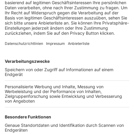
Trainerbörse
Login SpielPlus
FOLGE DEM BFV
TOP-VEREINE
TOP-PARTNER