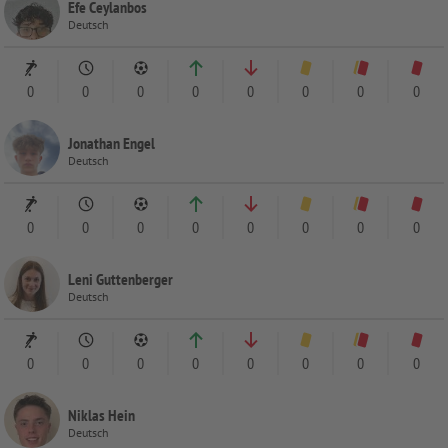
Efe Ceylanbos
Deutsch
0
0
0
0
0
0
0
0
Jonathan Engel
Deutsch
0
0
0
0
0
0
0
0
Leni Guttenberger
Deutsch
0
0
0
0
0
0
0
0
Niklas Hein
Deutsch