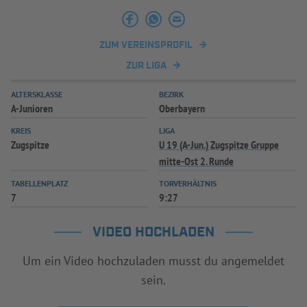
INFOTHEK
SPIELPLUS
ZUM VEREINSPROFIL
ZUR LIGA
ALTERSKLASSE
BEZIRK
A-Junioren
Oberbayern
KREIS
LIGA
Zugspitze
U 19 (A-Jun.) Zugspitze Gruppe
mitte-Ost 2. Runde
TABELLENPLATZ
TORVERHÄLTNIS
7
9:27
VIDEO HOCHLADEN
Um ein Video hochzuladen musst du angemeldet
sein.