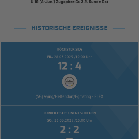
U 19 (A-Jun.) Zugspitze Gr. 3 2. Runde Ost
HISTORISCHE EREIGNISSE
HÖCHSTER SIEG
FR..
28.03.2025 /19:00 Uhr


:
(SG) Aying/
Helfendorf/
Egmating -
FLEX
TORREICHSTES UNENTSCHIEDEN
SO..
23.03.2025 /15:00 Uhr


: