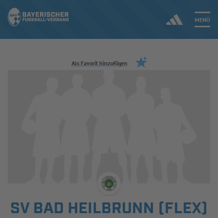
MENÜ
Jetzt einloggen
Als Favorit hinzufügen
ERGEBNISSE & WETTBEWERBE
NEUIGKEITEN
SPIELBETRIEB & VERBANDSLEBEN
AUSBILDUNG & FÖRDERUNG
DER VERBAND
SV BAD HEILBRUNN (FLEX)