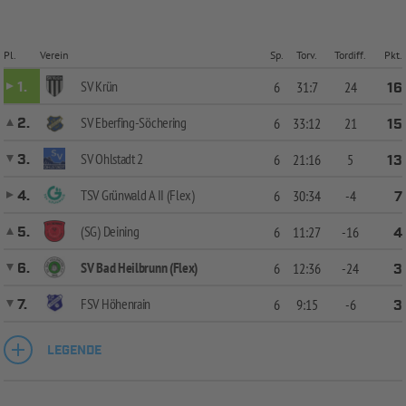
Pl.
Verein
Sp.
Torv.
Tordiff.
Pkt.
SV Krün
1.
6
31:7
24
16
SV Eberfing-Söchering
2.
6
33:12
21
15
SV Ohlstadt 2
3.
6
21:16
5
13
TSV Grünwald A II (Flex)
4.
6
30:34
-4
7
(SG) Deining
5.
6
11:27
-16
4
SV Bad Heilbrunn (Flex)
6.
6
12:36
-24
3
FSV Höhenrain
7.
6
9:15
-6
3
LEGENDE