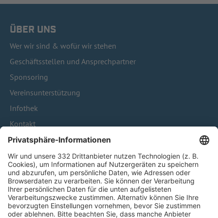
ÜBER UNS
Wer wir sind & wofür wir stehen
Geschäftsstellen und Ansprechpartner
Sponsoring
Vereinsunterstützung
Infothek
Kontakt
HÄUFIG BESUCHTE SEITEN
Pässe und Vereinswechsel
Trainerausbildung
Schulungsangebot Vereinsmitarbeiter
BFV-Geschäftsstellen