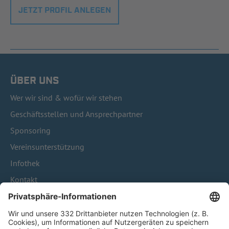
JETZT PROFIL ANLEGEN
ÜBER UNS
Wer wir sind & wofür wir stehen
Geschäftsstellen und Ansprechpartner
Sponsoring
Vereinsunterstützung
Infothek
Kontakt
HÄUFIG BESUCHTE SEITEN
Pässe und Vereinswechsel