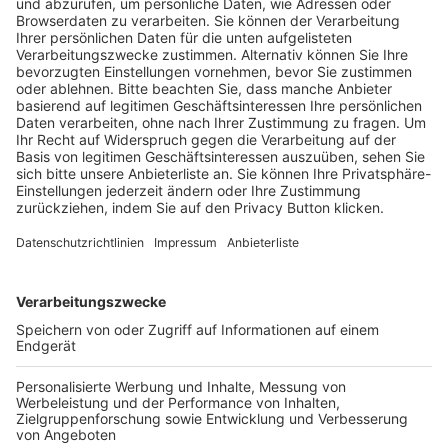
Trainerausbildung
Schulungsangebot Vereinsmitarbeiter
BFV-Geschäftsstellen
Trainerbörse
Login SpielPlus
FOLGE DEM BFV
TOP-VEREINE