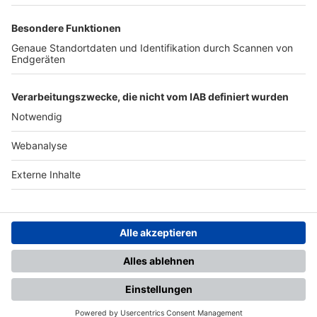
TOP-PARTNER
SFV
DFB
UEFA
FIFA
Nutzungsbedingungen
Datenschutz
Impressum