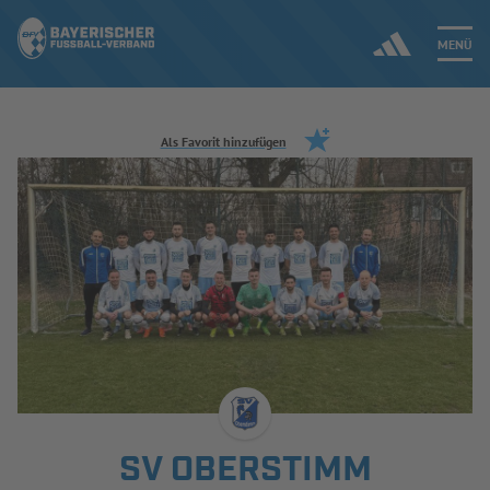
MENÜ
Jetzt einloggen
Als Favorit hinzufügen
ERGEBNISSE & WETTBEWERBE
NEUIGKEITEN
SPIELBETRIEB & VERBANDSLEBEN
AUSBILDUNG & FÖRDERUNG
DER VERBAND
SV OBERSTIMM