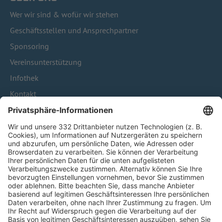
Wer wir sind & wofür wir stehen
Geschäftsstellen und Ansprechpartner
Sponsoring
Vereinsunterstützung
Infothek
Kontakt
HÄUFIG BESUCHTE SEITEN
Pässe und Vereinswechsel
Trainerausbildung
Schulungsangebot Vereinsmitarbeiter
BFV-Geschäftsstellen
Trainerbörse
Login SpielPlus