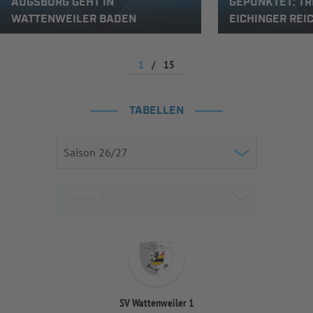
AUGSBURG GEHT IN
GEPUNKTET: TR
WATTENWEILER BADEN
EICHINGER REI
1
/
15
TABELLEN
SV Wattenweiler 1