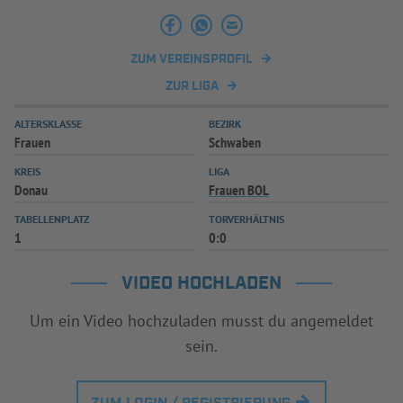
INFOTHEK
SPIELPLUS
ZUM VEREINSPROFIL
ZUR LIGA
ALTERSKLASSE
BEZIRK
Frauen
Schwaben
KREIS
LIGA
Donau
Frauen BOL
TABELLENPLATZ
TORVERHÄLTNIS
1
0:0
VIDEO HOCHLADEN
Um ein Video hochzuladen musst du angemeldet
sein.