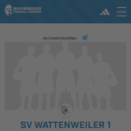
MENÜ
Jetzt einloggen
Als Favorit hinzufügen
ERGEBNISSE & WETTBEWERBE
NEUIGKEITEN
SPIELBETRIEB & VERBANDSLEBEN
AUSBILDUNG & FÖRDERUNG
DER VERBAND
SV WATTENWEILER 1