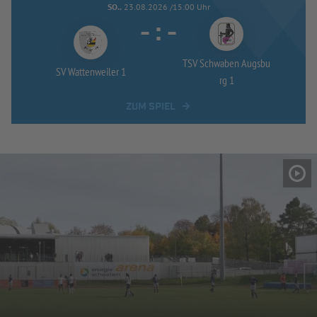
SO..
23.08.2026 /15:00 Uhr
-
:
-
TSV Schwaben Augsbu
SV Wattenweiler 1
rg 1
ZUM SPIEL