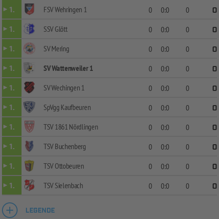
FSV Wehringen 1
1.
0
0:0
0
0
SSV Glött
1.
0
0:0
0
0
SV Mering
1.
0
0:0
0
0
SV Wattenweiler 1
1.
0
0:0
0
0
SV Wechingen 1
1.
0
0:0
0
0
SpVgg Kaufbeuren
1.
0
0:0
0
0
TSV 1861 Nördlingen
1.
0
0:0
0
0
TSV Buchenberg
1.
0
0:0
0
0
TSV Ottobeuren
1.
0
0:0
0
0
TSV Sielenbach
1.
0
0:0
0
0
LEGENDE