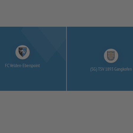
FC Velden-
Eberspoint
(SG) TSV 1893 Gangkofen