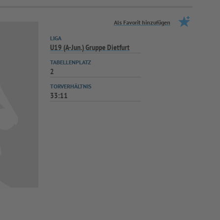
Als Favorit hinzufügen
LIGA
U19 (A-Jun.) Gruppe Dietfurt
TABELLENPLATZ
2
TORVERHÄLTNIS
33:11