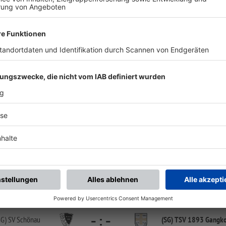
chste Spiele
Letzte Spiele
Kompletter Spielplan
FS/AJ/K-FS/WEST/1
-
:
-
893 Gangkofen
(SG) FC Bonbruck/
Bode
Sportanlage Gangkofen, Platz 1 | Heiligenbrunn 3 | 84140 Gangkofen
FS/AJ/K-FS/WEST/1
-
:
-
SG) SV Schönau
(SG) TSV 1893 Gangk