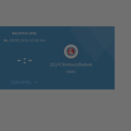
NÄCHSTES SPIEL
SA..
08.08.2026 /15:00 Uhr
-
:
-
(SG) FC Bonbruck/
Bodenki
rchen
ZUM SPIEL