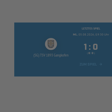
LETZTES SPIEL
MI..
05.08.2026 /19:30 Uhr


:
( 
 )
:
(SG) TSV 1893 Gangkofen
ZUM SPIEL