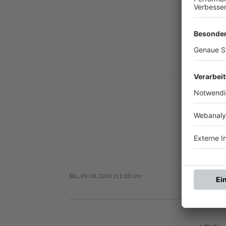
Nä
T
SO..
09.08.2026 /11:00 Uhr