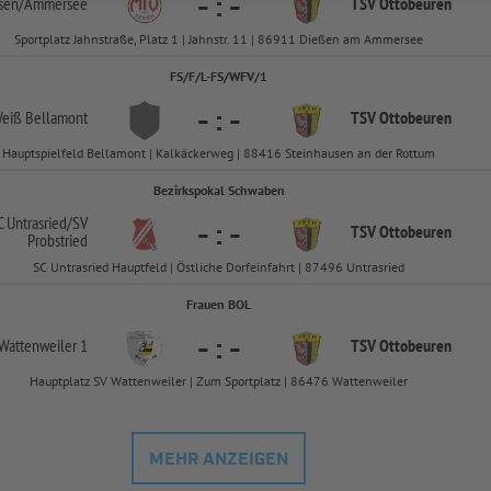
-
:
-
sen/
Ammersee
TSV Ottobeuren
Sportplatz Jahnstraße, Platz 1 | Jahnstr. 11 | 86911 Dießen am Ammersee
FS/F/L-FS/WFV/1
-
:
-
eiß Bellamont
TSV Ottobeuren
Hauptspielfeld Bellamont | Kalkäckerweg | 88416 Steinhausen an der Rottum
Bezirkspokal Schwaben
C Untrasried/
SV
-
:
-
TSV Ottobeuren
Probstried
SC Untrasried Hauptfeld | Östliche Dorfeinfahrt | 87496 Untrasried
Frauen BOL
-
:
-
Wattenweiler 1
TSV Ottobeuren
Hauptplatz SV Wattenweiler | Zum Sportplatz | 86476 Wattenweiler
MEHR ANZEIGEN