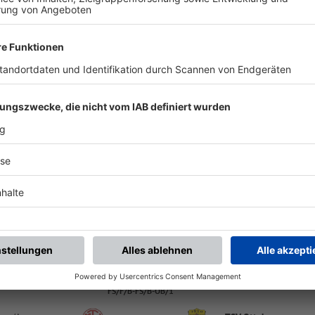
ALLE NEWS
chste Spiele
Letzte Spiele
Kompletter Spielplan
FS/F/B-FS/B-S/1
-
:
-
SV Ottobeuren
SV Egg a. d. Günz
Ottobeuren, Kunstrasen | Am Galgenberg | 87724 Ottobeuren
FS/F/B-FS/B-OB/1