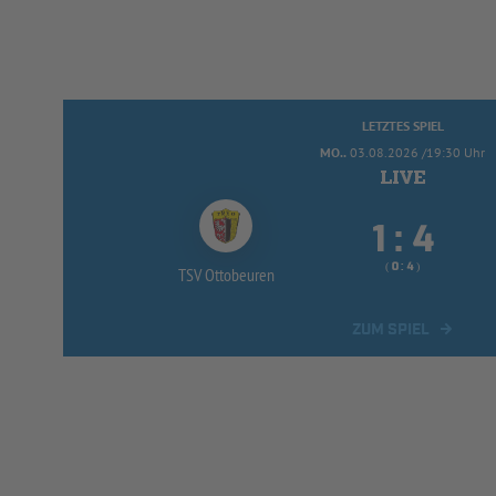
LETZTES SPIEL
MO..
03.08.2026 /19:30 Uhr


:
( 
 )
:
TSV Ottobeuren
ZUM SPIEL