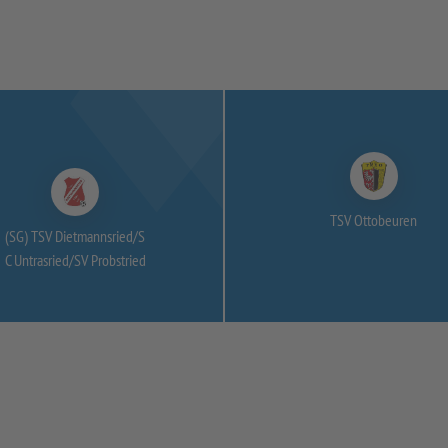
TSV Ottobeuren
(SG) TSV Dietmannsried/
S
C Untrasried/
SV Probstried