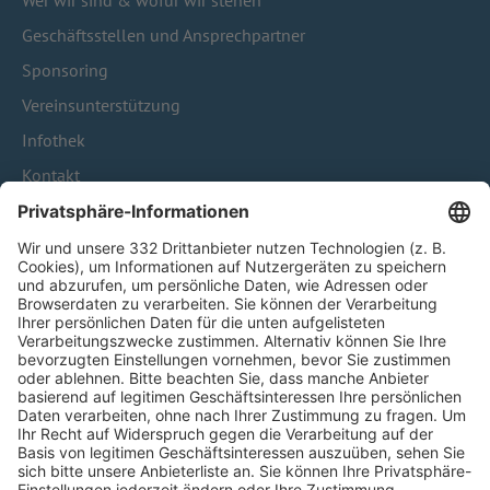
Geschäftsstellen und Ansprechpartner
Sponsoring
Vereinsunterstützung
Infothek
Kontakt
HÄUFIG BESUCHTE SEITEN
Pässe und Vereinswechsel
Trainerausbildung
Schulungsangebot Vereinsmitarbeiter
BFV-Geschäftsstellen
Trainerbörse
Login SpielPlus