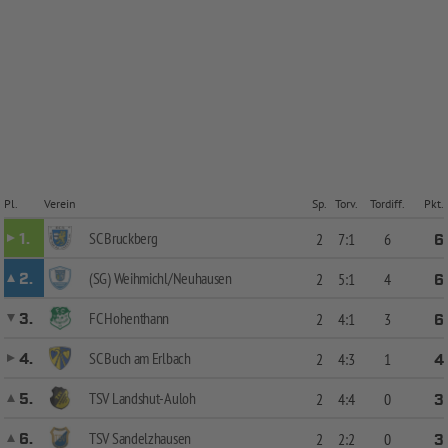
Pl.
Verein
Sp.
Torv.
Tordiff.
Pkt.
SC Bruckberg
1.
2
7:1
6
6
(SG) Weihmichl/Neuhausen
2.
2
5:1
4
6
FC Hohenthann
3.
2
4:1
3
6
SC Buch am Erlbach
4.
2
4:3
1
4
TSV Landshut-Auloh
5.
2
4:4
0
3
TSV Sandelzhausen
6.
2
2:2
0
3