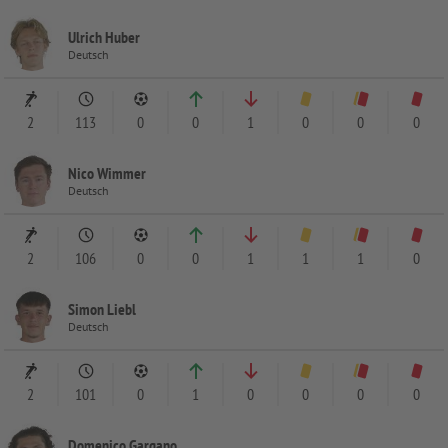
Ulrich Huber
Deutsch
2
113
0
0
1
0
0
0
Nico Wimmer
Deutsch
2
106
0
0
1
1
1
0
Simon Liebl
Deutsch
2
101
0
1
0
0
0
0
Domenico Gargano