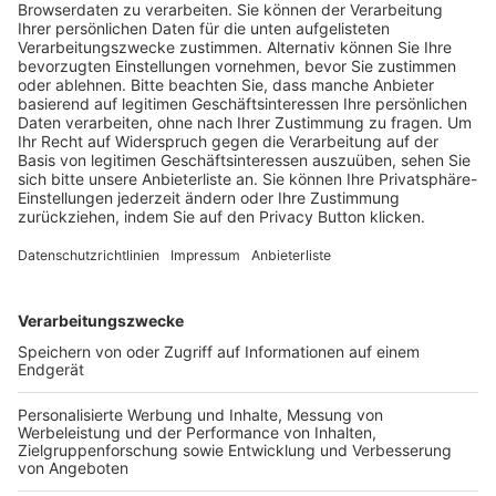
Trainerausbildung
Schulungsangebot Vereinsmitarbeiter
BFV-Geschäftsstellen
Trainerbörse
Login SpielPlus
FOLGE DEM BFV
TOP-VEREINE
TOP-PARTNER