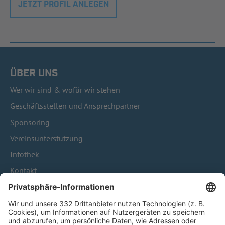
JETZT PROFIL ANLEGEN
ÜBER UNS
Wer wir sind & wofür wir stehen
Geschäftsstellen und Ansprechpartner
Sponsoring
Vereinsunterstützung
Infothek
Kontakt
HÄUFIG BESUCHTE SEITEN
Pässe und Vereinswechsel