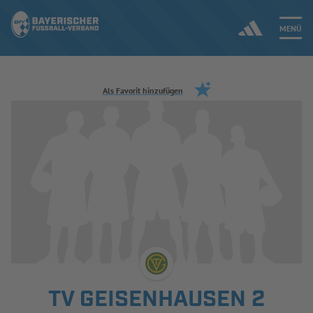
MENÜ
Jetzt einloggen
Als Favorit hinzufügen
ERGEBNISSE & WETTBEWERBE
NEUIGKEITEN
SPIELBETRIEB & VERBANDSLEBEN
AUSBILDUNG & FÖRDERUNG
DER VERBAND
TV GEISENHAUSEN 2