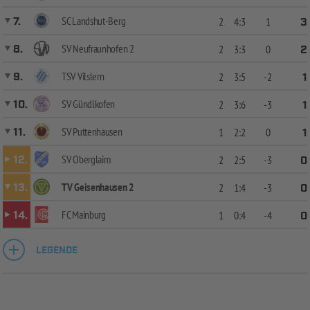
SC Landshut-Berg
7.
2
4:3
1
3
SV Neufraunhofen 2
8.
2
3:3
0
2
TSV Vilslern
9.
2
3:5
-2
1
SV Gündlkofen
10.
2
3:6
-3
1
SV Puttenhausen
11.
1
2:2
0
1
SV Oberglaim
12.
2
2:5
-3
0
TV Geisenhausen 2
13.
2
1:4
-3
0
FC Mainburg
14.
1
0:4
-4
0
LEGENDE