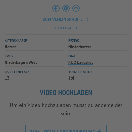
INFOTHEK
SPIELPLUS
ZUM VEREINSPROFIL
ZUR LIGA
ALTERSKLASSE
BEZIRK
Herren
Niederbayern
KREIS
LIGA
Niederbayern West
KK 2 Landshut
TABELLENPLATZ
TORVERHÄLTNIS
13
1:4
VIDEO HOCHLADEN
Um ein Video hochzuladen musst du angemeldet
sein.