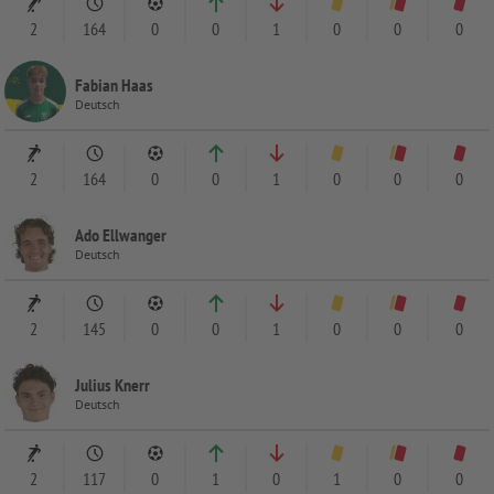
2
164
0
0
1
0
0
0
Fabian Haas
Deutsch
2
164
0
0
1
0
0
0
Ado Ellwanger
Deutsch
2
145
0
0
1
0
0
0
Julius Knerr
Deutsch
2
117
0
1
0
1
0
0