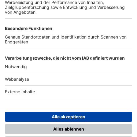
TOP-PARTNER
SFV
DFB
UEFA
FIFA
Nutzungsbedingungen
Datenschutz
Impressum