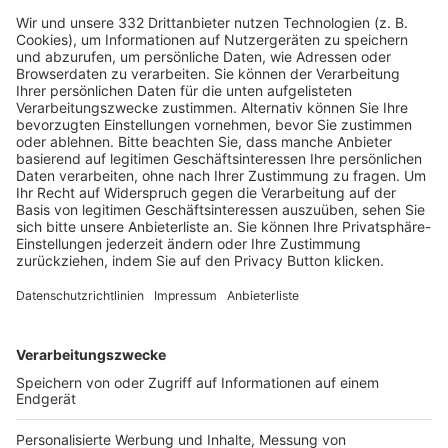
HÄUFIG BESUCHTE SEITEN
Pässe und Vereinswechsel
Trainerausbildung
Schulungsangebot Vereinsmitarbeiter
BFV-Geschäftsstellen
Trainerbörse
Login SpielPlus
FOLGE DEM BFV
TOP-VEREINE